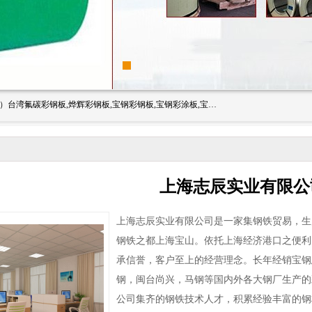
上海志辰实业有限公司主要经销:上海宝钢彩钢卷（宝钢总厂）台湾氟碳彩钢板,烨辉彩钢板,宝钢彩钢板,宝钢彩涂板,宝钢彩钢卷,马钢彩钢板,马钢彩钢卷,镀铝锌钢板,PVDF彩钢板,台湾烨辉彩钢板,高耐候彩钢板,硅改性彩钢板,规格齐全。
上海志辰实业有限公
上海志辰实业有限公司是一家集钢铁贸易，生
钢铁之都上海宝山。依托上海经济港口之便利
承信誉，客户至上的经营理念。长年经销宝钢
钢，闽台尚兴，马钢等国内外各大钢厂生产的
公司集齐的钢铁技术人才，积累经验丰富的钢材