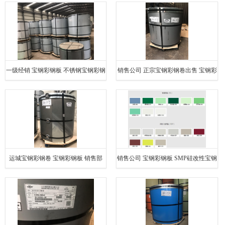
经销
彩钢板
一级经销 宝钢彩钢板 不锈钢宝钢彩钢
销售公司 正宗宝钢彩钢卷出售 宝钢彩
卷经销商
钢板
运城宝钢彩钢卷 宝钢彩钢板 销售部
销售公司 宝钢彩钢板 SMP硅改性宝钢
彩钢卷