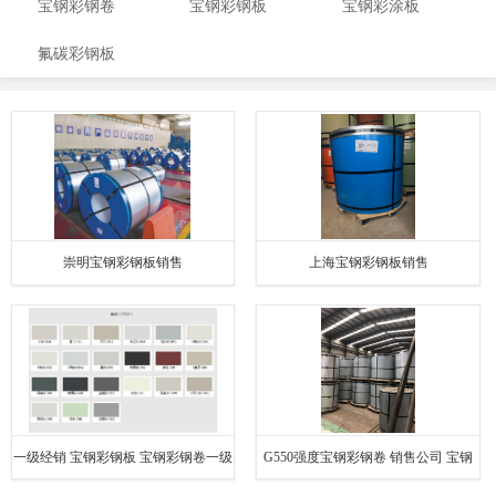
宝钢彩钢卷
宝钢彩钢板
宝钢彩涂板
氟碳彩钢板
崇明宝钢彩钢板销售
上海宝钢彩钢板销售
一级经销 宝钢彩钢板 宝钢彩钢卷一级
G550强度宝钢彩钢卷 销售公司 宝钢