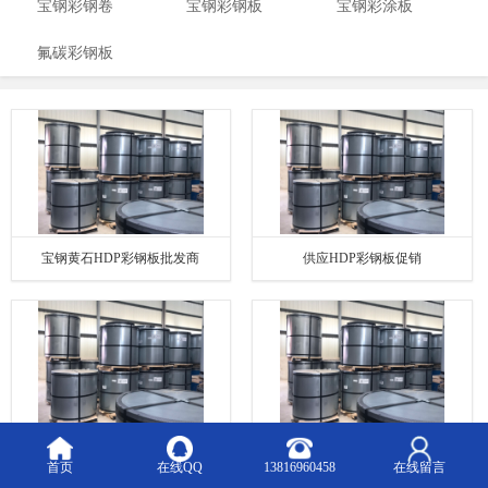
宝钢彩钢卷
宝钢彩钢板
宝钢彩涂板
氟碳彩钢板
宝钢黄石HDP彩钢板批发商
供应HDP彩钢板促销
宝钢青山HDP彩钢板供应商
热浸镀锌HDP彩钢板经销商
首页
在线QQ
13816960458
在线留言