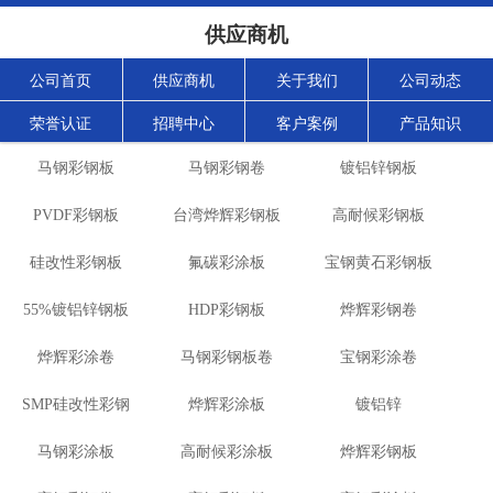
供应商机
公司首页
供应商机
关于我们
公司动态
荣誉认证
招聘中心
客户案例
产品知识
马钢彩钢板
马钢彩钢卷
镀铝锌钢板
PVDF彩钢板
台湾烨辉彩钢板
高耐候彩钢板
硅改性彩钢板
氟碳彩涂板
宝钢黄石彩钢板
55%镀铝锌钢板
HDP彩钢板
烨辉彩钢卷
烨辉彩涂卷
马钢彩钢板卷
宝钢彩涂卷
SMP硅改性彩钢
烨辉彩涂板
镀铝锌
马钢彩涂板
板
高耐候彩涂板
烨辉彩钢板