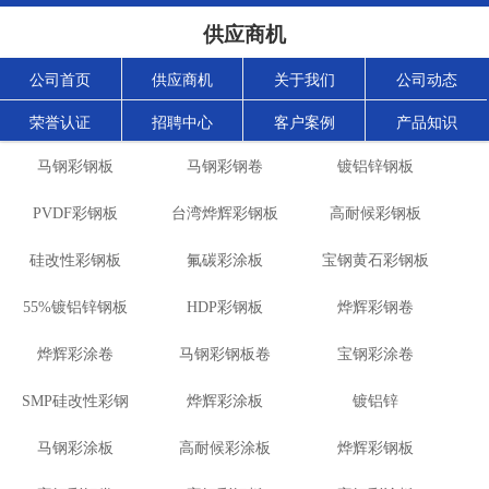
供应商机
公司首页
供应商机
关于我们
公司动态
荣誉认证
招聘中心
客户案例
产品知识
马钢彩钢板
马钢彩钢卷
镀铝锌钢板
PVDF彩钢板
台湾烨辉彩钢板
高耐候彩钢板
硅改性彩钢板
氟碳彩涂板
宝钢黄石彩钢板
55%镀铝锌钢板
HDP彩钢板
烨辉彩钢卷
烨辉彩涂卷
马钢彩钢板卷
宝钢彩涂卷
SMP硅改性彩钢
烨辉彩涂板
镀铝锌
马钢彩涂板
板
高耐候彩涂板
烨辉彩钢板