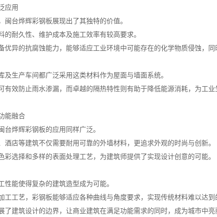
泛应用
，闽台烨辉彩钢板展现出了其独特的价值。
料的耐久性、维护成本及施工效率有较高要求。
备优异的抗腐蚀能力，能够适应工业环境中可能存在的化学物质侵蚀，同
库及生产车间都广泛采用这类材料作为屋面与墙面系统。
可有效防止雨水渗漏，而卓越的隔热特性则有助于降低能源消耗，为工业
功能融合
闽台烨辉彩钢板的应用同样广泛。
、酒店等建筑不仅需要耐用可靠的外墙材料，更追求外观的时尚与创新。
色彩选择和多样的表面处理工艺，为建筑师提供了实现设计创意的可能。
工性能使得复杂的建筑造型成为可能。
加工工艺，彩钢板能够适应各种曲线与角度要求，实现传统材料难以达到
展了建筑设计的边界，让商业建筑在满足功能需求的同时，成为城市中亮