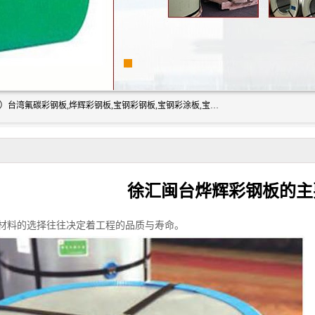
上海志辰实业有限公司主要经销:上海宝钢彩钢卷（宝钢总厂）台湾氟碳彩钢板,烨辉彩钢板,宝钢彩钢板,宝钢彩涂板,宝钢彩钢卷,马钢彩钢板,马钢彩钢卷,镀铝锌钢板,PVDF彩钢板,台湾烨辉彩钢板,高耐候彩钢板,硅改性彩钢板,规格齐全。
徐汇闽台烨辉彩钢板的主
材料的选择往往决定着工程的品质与寿命。