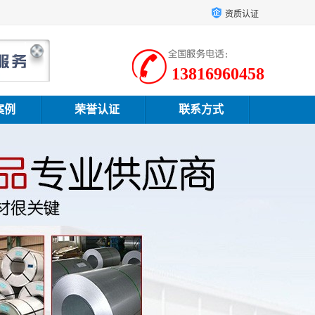
资质认证
13816960458
案例
荣誉认证
联系方式