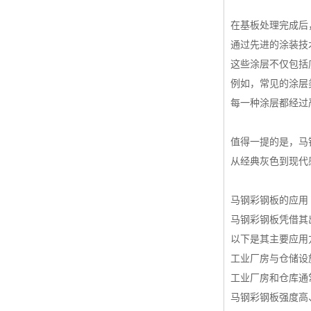
高耐候彩涂板
在基板处理完成后
烨辉彩钢板
通过先进的涂装技
宝钢彩钢卷
这些涂层不仅包括
例如，常见的涂层
宝钢彩钢板
每一种涂层都经过
宝钢彩涂板
氟碳彩钢板
值得一提的是，马
从经典灰色到现代
马钢彩钢板的应用
马钢彩钢板凭借其
以下是其主要应用
工业厂房与仓储设
工业厂房和仓库通
马钢彩钢板强度高