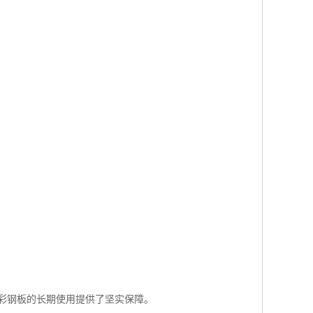
彩钢板的长期使用提供了坚实保障。