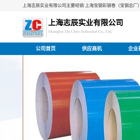
上海志辰实业有限公司
Shanghai Zhi Chen Industrial Co., Ltd.
公司首页
供应商机
企业