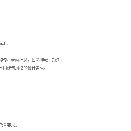
标准。
均匀、表面细腻，色彩鲜艳且持久。
不同建筑风格的设计需求。
承重要求。