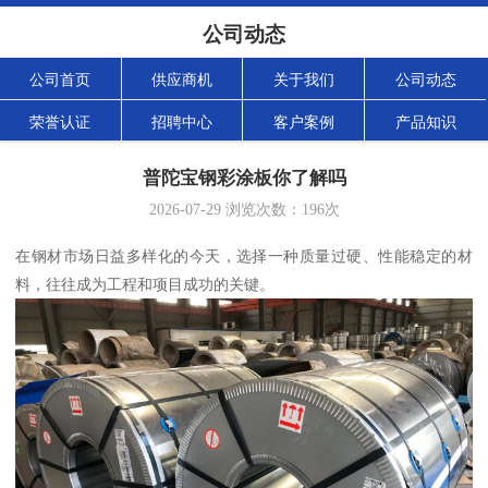
公司动态
公司首页
供应商机
关于我们
公司动态
荣誉认证
招聘中心
客户案例
产品知识
普陀宝钢彩涂板你了解吗
2026-07-29
浏览次数：
196
次
在钢材市场日益多样化的今天，选择一种质量过硬、性能稳定的材
料，往往成为工程和项目成功的关键。