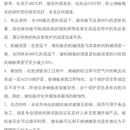
射率。在高于480℃时，镀层外观发灰。在高达650℃时，防止钢板氧
化的保护层仍保存完好，未见任何脱落。
2、热反射性：在480摄氏度的高温下，镀铝板可反射80%的进射热
量。因此镀铝板可制成高效的隔热屏障或者在高温应用中的热反射
器，通过有效的热反射使炉内温度迅速升高。
3、机械强度：在室温下，镀铝板的机械强度与其基材的机械强度一
致。在同样的480℃的高温下，镀铝钢板的强度是铝板强度的10倍因
此钢板厚度可至少减少30%。
4、耐蚀性：在热浸镀加工过程中，熔融的铝立即与空气中的氧反应
形成一层Al2O3保护层，使钢板表面立即钝化。这个保护层非常稳定
且不溶于水，即使后来钢板表面被划伤，这个保护层也具有自愈功
能。因此，镀铝板对化学腐蚀有极强的耐蚀性。
5、生态特性：未化学钝化的镀铝板对健康无影响，因而可用于食品
加工。很多专业团体的测试报告证实其对人体无害属环保产品。镀
铝板完全可以循环利用。 镀铝板可以和不锈钢媲美但是价格仅为不
锈钢的三分之一左右，