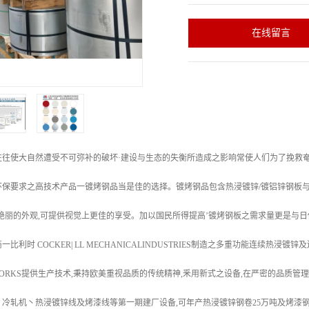
在线留言
往往使大自然遭受不可弥补的破坏·建设与生态的失衡所造成之影响常使人们为了挽救奄
环保要求之高技术产品一镀烤钢品当是佳的选择。镀烤钢品包含热浸镀锌/镀铝锌钢板
艳丽的外观,可提供视觉上更佳的享受。加以国民所得提高’镀烤钢板之需求量更是与日俱
比利时 COCKER| LL MECHANICALINDUSTRIES制造之多重功能连续
 WORKS提供生产技术,秉持欧美重视品质的传统精神,釆用新式之设备,在严密的品质管理
冷轧机丶热浸镀锌线及烤漆线等第一期建厂设备,可年产热浸镀锌钢卷25万吨及烤漆钢