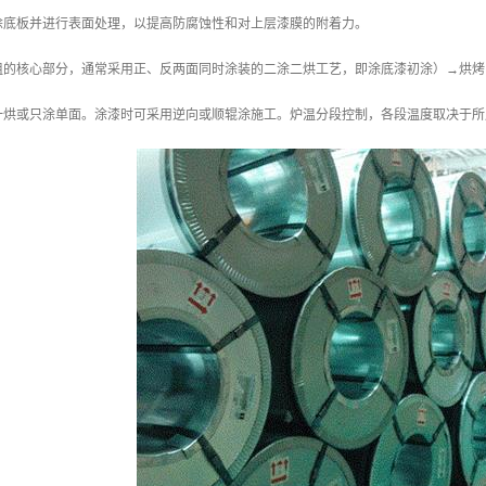
涂底板并进行表面处理，以提高防腐蚀性和对上层漆膜的附着力。
组的核心部分，通常采用正、反两面同时涂装的二涂二烘工艺，即涂底漆初涂）→烘烤
一烘或只涂单面。涂漆时可采用逆向或顺辊涂施工。炉温分段控制，各段温度取决于所