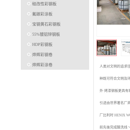
硅改性彩钢板
氟碳彩涂板
宝钢黄石彩钢板
55%镀铝锌钢板
HDP彩钢板
烨辉彩钢卷
烨辉彩涂卷
人类对文明的追求
马钢彩钢板卷
种既可符合文明及
宝钢彩涂卷
外·烤漆钢板更具有
SMP硅改性彩钢板
引进由世界著名厂商一
烨辉彩涂板
厂比利时 HENIX
镀铝锌
马钢彩涂板
前先後完成酸洗线丶