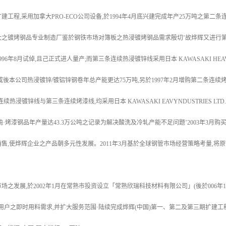
工程,采用加拿大PRO-ECO公司设备,於1994年4月底兴建完成年产25万吨之第二
大之镀烤钢品专业制造厂鉴於钢铁市场对簿板之热浸镀烤钢品需求殷切’故烨辉又进行第
6年8月试倬,且己正式进人量产;而第三条连续热浸镀锌线采用日本 KAWASAKI HEAVY I
成後本公司热浸镀锌/镀铝锌钢卷年总产能更达75万吨,另於1997年2月增购第二条连续
热浸镀锌线与第三条连续烤漆线,均采用日本 KAWASAKI EAVYNDUSTRIES LTD
公吨·烤漆钢品年产量达43.3万公吨之记录为解决酸洗及冷轧产能不足问题’2003年3
售,使烨辉企业之产品朝多元性发展。2011年3月基於全球钢管市场经营策略考量,
场之发展,於2002年1月在常熟市投资设立「常熟欣瑞科技材料有限公司」(後於006年
用户之即时用料需求,并扩大服务范围·陆续完成烨辉(中国)第一、第二及第三期扩建工