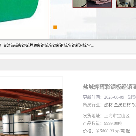
上海志辰实业有限公司主要经销:上海宝钢彩钢卷（宝钢总厂）台湾氟碳彩钢板,烨辉彩钢板,宝钢彩钢板,宝钢彩涂板,宝钢彩钢卷,马钢彩钢板,马钢彩钢卷,镀铝锌钢板,PVDF彩钢板,台湾烨辉彩钢板,高耐候彩钢板,硅改性彩钢板,规格齐全。
盐城烨辉彩钢板经销
更新时间：2026-08-09 浏
所属行业：
建材
金属建材
发货地址：上海市宝山区
产品数量：9999.00吨
价格：￥
5800.00
元/吨 起