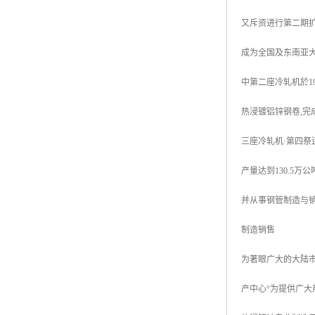
高耐候彩涂板
又斥资进行第二期扩建
烨辉彩钢板
成为全国及东南亚
宝钢彩钢卷
中第二座冷轧机於199
宝钢彩钢板
热浸镀铝锌钢卷,完
宝钢彩涂板
氟碳彩钢板
三座冷轧机·第四祭连续
产量达到130.5万
并从事钢管制造与销
制造销售
为著眼广大的大陆市
产中心°为提供广大