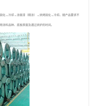
固化→冷却→涂面漆（精涂）→烘烤固化→冷却。随产品要求不
用涂料品种、底板厚度及通过烘炉的时间。