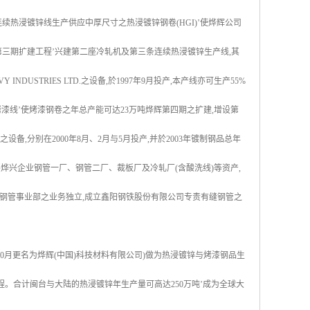
条连续热浸镀锌线生产供应中厚尺寸之热浸镀锌钢卷(HGI)’使烨辉公司
三期扩建工程’兴建第二座冷轧机及第三条连续热浸镀锌生产线,其
NDUSTRIES LTD.之设备,於1997年9月投产,本产线亦可生产55%
烤漆线’使烤漆钢卷之年总产能可达23万吨烨辉第四期之扩建,增设第
.之设备,分别在2000年8月、2月与5月投产,并於2003年镀制钢品总年
月购买烨兴企业钢管一厂、钢管二厂、裁板厂及冷轧厂(含酸洗线)等资产,
将原钢管事业部之业务独立,成立鑫阳钢铁股份有限公司专责有缝钢管之
10月更名为烨辉(中国)科技材料有限公司)做为热浸镀锌与烤漆钢品生
程。合计闽台与大陆的热浸镀锌年生产量可高达250万吨’成为全球大