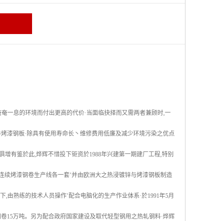
奄一息的环境而付出更高的代价·当面临抉择而又需两者兼顾时,一
与烤漆钢板·除具有使用寿命长丶维修费用低廉及减少环境污染之优点
增有鉴於此,烨辉不惜投下钜资於1988年兴建第一期建厂工程,特别
热浸镀锌及连续烤漆钢卷生产线各一套’并由欧洲大之热浸镀锌与烤漆钢板制造
下,由熟练的技术人员操作’配合电脑化的生产作业体系·於1991年5月
卷15万吨。另为配合政府国家建设及取代轻型钢用之热轧钢料·烨辉