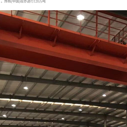
。烨辉(中国)现亦进行120万吨