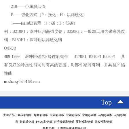
210——小屈服点值
P——强化方式（P：强化；H：烘烤硬化）
1——由1或2表示（1：碳；2：低碳）
例：B210P1：深冲压用高强度钢；B250P2：一般加工用含磷高强度
钢；B180H1：深冲用烘烤硬化钢
Q/BQB
409-1999 深冲用碳含P冷连轧钢带 B170P1, B210P1,B250P1 具
有良好的冲压性能同时有高的强度，对部件减薄有利，并具抗凹陷
性能
m.shzcsy.b2b168.com
Top
主营产品：氟碳彩钢板 烨辉彩钢板 宝钢彩钢板 宝钢彩涂板 宝钢彩钢卷 马钢彩钢板 马钢彩钢
卷 镀铝锌钢板 PVDF彩钢板 台湾烨辉彩钢板 高耐候彩钢板 硅改性彩钢板
版权所有：上海志辰实业有限公司