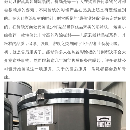
做到以假乱真装饰建筑的。价钱是每一个人在购置任何事物的时都
会很顾虑的要素，不同价钱的彩钢产品在品质上还是有定然差别
的。在选购彩涂板材的时刻，时常听见的“廉价没好货”是有定然依据
的。在价钱方面还要留意少许副品当作优品来卖的彩涂板。 这里小
编推荐一款性价比非常高的彩涂板材——志辰彩板精品板系列。其
板材的品质，薄厚、强度、密度之类与同行业产品相比优势明显。
初，就是售后服务了。能够许多人在购置彩涂板的时刻都决不会太
介意这些事物。然而跟着这几年淘宝售后服务的崛起，许多钢材公
司也开始留意这一项服务。关于的售后服务，消耗者都会愈加青
睐。