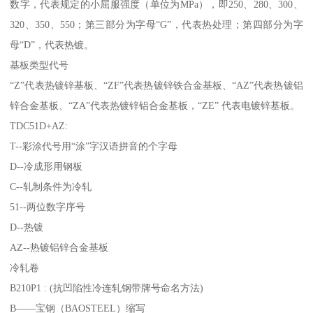
数字，代表规定的小屈服强度（单位为MPa），即250、280、300、
320、350、550；第三部分为字母“G”，代表热处理；第四部分为字
母“D”，代表热镀。
基板类型代号
“Z”代表热镀锌基板、“ZF”代表热镀锌铁合金基板、“AZ”代表热镀铝
锌合金基板、“ZA”代表热镀锌铝合金基板，“ZE” 代表电镀锌基板。
TDC51D+AZ:
T--彩涂代号用“涂”字汉语拼音的个字母
D--冷成形用钢板
C--轧制条件为冷轧
51--两位数字序号
D--热镀
AZ--热镀铝锌合金基板
冷轧卷
B210P1 : (抗凹陷性冷连轧钢带牌号命名方法)
B——宝钢（BAOSTEEL）缩写