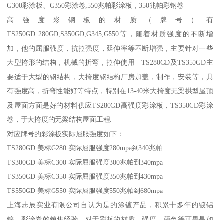
G300彩涂板、G350彩涂卷,550兆帕彩涂板，350兆帕彩钢卷
高强度彩钢板的材质（牌号）有
TS250GD 280GD,S350GD,G345,G550等，随着材质强度的不断增
加，他的屈服强度，抗拉强度，延伸率等不断增强，主要针对一些
大型挎形的结构，机械的折弯，拉伸使用，TS280GD及TS350GD主
要适于大型的钢结构，大挎度钢结构厂房加盖，制作，安装等，具
有强度高，折弯性能好等特点，特别在13-40米大挎度无梁拱型屋顶
及屋面方面是好的材料供应TS280GD高强度彩涂板，TS350GD彩涂
卷，于大挎度的无梁结构屋面工程.
对应牌号的彩涂板实际屈服强度如下：
TS280GD 美标G280 实际屈服强度280mpa到340兆帕
TS300GD 美标G300 实际屈服强度300兆帕到340mpa
TS350GD 美标G350 实际屈服强度350兆帕到430mpa
TS550GD 美标G550 实际屈服强度550兆帕到680mpa
上海志辰实业有限公司自认为是的涂镀产品，积累十多年的镀铝
锌，彩涂卷的销售经验，对于彩板的材质、强度，颜色等可畏是如