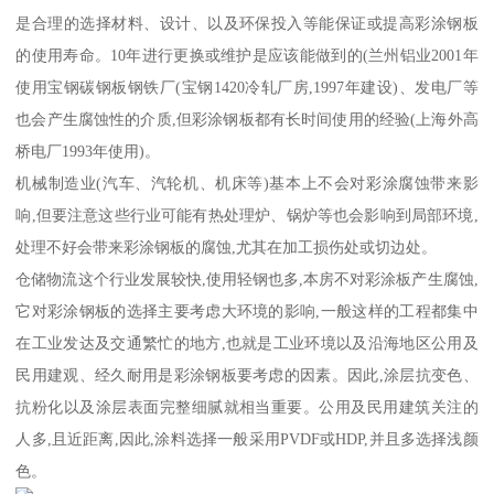
是合理的选择材料、设计、以及环保投入等能保证或提高彩涂钢板
的使用寿命。10年进行更换或维护是应该能做到的(兰州铝业2001年
使用宝钢碳钢板钢铁厂(宝钢1420冷轧厂房,1997年建设)、发电厂等
也会产生腐蚀性的介质,但彩涂钢板都有长时间使用的经验(上海外高
桥电厂1993年使用)。
机械制造业(汽车、汽轮机、机床等)基本上不会对彩涂腐蚀带来影
响,但要注意这些行业可能有热处理炉、锅炉等也会影响到局部环境,
处理不好会带来彩涂钢板的腐蚀,尤其在加工损伤处或切边处。
仓储物流这个行业发展较快,使用轻钢也多,本房不对彩涂板产生腐蚀,
它对彩涂钢板的选择主要考虑大环境的影响,一般这样的工程都集中
在工业发达及交通繁忙的地方,也就是工业环境以及沿海地区公用及
民用建观、经久耐用是彩涂钢板要考虑的因素。因此,涂层抗变色、
抗粉化以及涂层表面完整细腻就相当重要。公用及民用建筑关注的
人多,且近距离,因此,涂料选择一般采用PVDF或HDP,并且多选择浅颜
色。