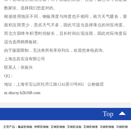
数家珍。选择我们您是对的。
根据使用地区不同，钢板厚度与挎度也不相同，南方天气暖各，屋
面积压雨雪少，恶劣天气不多，因此可适当选择薄点的对应挎度。
而北方因终年积雪时间较长，且长时间出现冻雨，因此对应挎度应
适当选用稍厚板材。
由于版面限制，无法将所有库存列出，欢迎您来电咨询。
上海志辰实业有限公司
联系人：张振兴
QQ：
地址：上海市宝山区牡丹江路1242弄33号802 公称镀层
m.shzcsy.b2b168.com
Top
主营产品：氟碳彩钢板 烨辉彩钢板 宝钢彩钢板 宝钢彩涂板 宝钢彩钢卷 马钢彩钢板 马钢彩钢