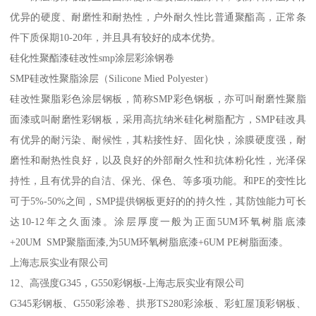
优异的硬度、耐磨性和耐热性，户外耐久性比普通聚酯高，正常条
件下质保期10-20年，并且具有较好的成本优势。
硅化性聚酯漆硅改性smp涂层彩涂钢卷
SMP硅改性聚脂涂层（Silicone Mied Polyester）
硅改性聚脂彩色涂层钢板，简称SMP彩色钢板，亦可叫耐磨性聚脂
面漆或叫耐磨性彩钢板，采用高抗纳米硅化树脂配方，SMP硅改具
有优异的耐污染、耐候性，其粘接性好、固化快，涂膜硬度强，耐
磨性和耐热性良好，以及良好的外部耐久性和抗体粉化性，光泽保
持性，且有优异的自洁、保光、保色、等多项功能。和PE的变性比
可于5%-50%之间，SMP提供钢板更好的的持久性，其防蚀能力可长
达10-12年之久面漆。涂层厚度一般为正面5UM环氧树脂底漆
+20UM SMP聚脂面漆,为5UM环氧树脂底漆+6UM PE树脂面漆。
上海志辰实业有限公司
12、高强度G345，G550彩钢板-上海志辰实业有限公司
G345彩钢板、G550彩涂卷、拱形TS280彩涂板、彩虹屋顶彩钢板、