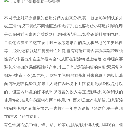
不同行业对彩涂钢板的使用分两方面来分析,其一就是彩涂钢板的外
板,正常情况下就按不同地区选择就行了,但也要考虑小环境的影响,即
是否在附近有腐蚀介质落到厂房围护结构上,如烧锅炉排放的气体、
二氧化硫灰坐等这在设计时应该考虑烟囱的高度和当地的主要风向
等。另外,还有就是厂房密封性如何,也有可能厂房内高温高湿带腐蚀
性的气体冒出来在室外遇冷空气从而在彩涂钢板上结落,这种现象要
避免,它会加速局部腐蚀的产生;其二是考虑彩涂钢板的内板(双层复合
钢板}或背面漆(单层板)。这里要说明的就是相对来说屋面内板比墙
面内板更容易腐蚀,如果工人能在该环境下工作,使用彩涂钢板是可以
的。但室内环境的好坏或环保装置的投入会直接影响到彩涂钢板的
使用寿命,在几年前宝钢有两个终用户广西,都是生产电解铝,但其彩涂
钢板的使用寿命相差很远,一家投产一年彩涂钢板已经烂穿,另一家现
在6年多了还在使用。
有色金属冶炼厂(铜、铧、铝、铅等)是挑战彩涂钢板使用年艰的。但