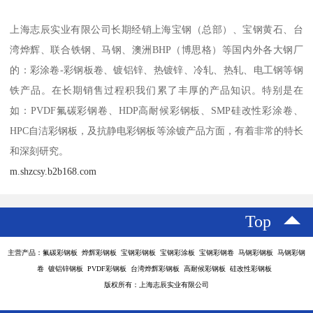
上海志辰实业有限公司长期经销上海宝钢（总部）、宝钢黄石、台
湾烨辉、联合铁钢、马钢、澳洲BHP（博思格）等国内外各大钢厂
的：彩涂卷-彩钢板卷、镀铝锌、热镀锌、冷轧、热轧、电工钢等钢
铁产品。在长期销售过程积我们累了丰厚的产品知识。特别是在
如：PVDF氟碳彩钢卷、HDP高耐候彩钢板、SMP硅改性彩涂卷、
HPC自洁彩钢板，及抗静电彩钢板等涂镀产品方面，有着非常的特长
和深刻研究。
m.shzcsy.b2b168.com
Top
主营产品：氟碳彩钢板 烨辉彩钢板 宝钢彩钢板 宝钢彩涂板 宝钢彩钢卷 马钢彩钢板 马钢彩钢
卷 镀铝锌钢板 PVDF彩钢板 台湾烨辉彩钢板 高耐候彩钢板 硅改性彩钢板
版权所有：上海志辰实业有限公司