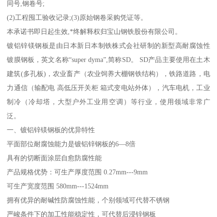
同号,钢卷号;
(2)工程囤工验收记录;(3)原始钢卷采购凭证等。
本承诺书即日起生效,*终解释权归宝山钢铁股份有限公司。
镀铝锌镁钢板是由日本新日本制铁株式会社研制的新型高耐腐蚀性
镀膜钢板，英文名称“super dyma”,简称SD。 SD产品主要使用在土木
建筑(多孔板)，农业畜产（农业饲养大棚钢铁结构），铁路道路，电
力通信（输配电 高低压开关柜 箱式变电站外体），汽车电机，工业
制冷（冷却塔，大型户外工业用空调）等行业，使用领域非常广
泛。
一、镀铝锌镁钢板的优异特性
平面部位耐腐蚀能力是镀铝锌钢板的6—8倍
具有的切断面涂层自愈防腐性能
产品规格优势：可生产厚度范围 0.27mm---9mm
可生产宽度范围 580mm---1524mm
拥有优异的耐碱性防腐蚀性能，个别领域可代替不锈钢
严峻条件下的加工性能稳定性，可代替后浸锌钢板