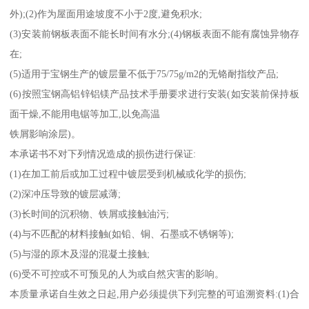
外);(2)作为屋面用途坡度不小于2度,避免积水;
(3)安装前钢板表面不能长时间有水分;(4)钢板表面不能有腐蚀异物存
在;
(5)适用于宝钢生产的镀层量不低于75/75g/m2的无铬耐指纹产品;
(6)按照宝钢高铝锌铝镁产品技术手册要求进行安装(如安装前保持板
面干燥,不能用电锯等加工,以免高温
铁屑影响涂层)。
本承诺书不对下列情况造成的损伤进行保证:
(1)在加工前后或加工过程中镀层受到机械或化学的损伤;
(2)深冲压导致的镀层减薄;
(3)长时间的沉积物、铁屑或接触油污;
(4)与不匹配的材料接触(如铅、铜、石墨或不锈钢等);
(5)与湿的原木及湿的混凝土接触;
(6)受不可控或不可预见的人为或自然灾害的影响。
本质量承诺自生效之日起,用户必须提供下列完整的可追溯资料:(1)合