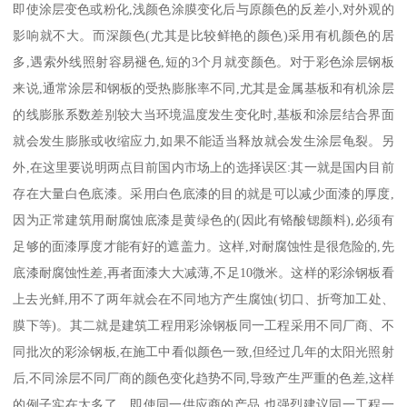
即使涂层变色或粉化,浅颜色涂膜变化后与原颜色的反差小,对外观的
影响就不大。而深颜色(尤其是比较鲜艳的颜色)采用有机颜色的居
多,遇索外线照射容易褪色,短的3个月就变颜色。对于彩色涂层钢板
来说,通常涂层和钢板的受热膨胀率不同,尤其是金属基板和有机涂层
的线膨胀系数差别较大当环境温度发生变化时,基板和涂层结合界面
就会发生膨胀或收缩应力,如果不能适当释放就会发生涂层龟裂。另
外,在这里要说明两点目前国内市场上的选择误区:其一就是国内目前
存在大量白色底漆。采用白色底漆的目的就是可以减少面漆的厚度,
因为正常建筑用耐腐蚀底漆是黄绿色的(因此有铬酸锶颜料),必须有
足够的面漆厚度才能有好的遮盖力。这样,对耐腐蚀性是很危险的,先
底漆耐腐蚀性差,再者面漆大大减薄,不足10微米。这样的彩涂钢板看
上去光鲜,用不了两年就会在不同地方产生腐蚀(切口、折弯加工处、
膜下等)。其二就是建筑工程用彩涂钢板同一工程采用不同厂商、不
同批次的彩涂钢板,在施工中看似颜色一致,但经过几年的太阳光照射
后,不同涂层不同厂商的颜色变化趋势不同,导致产生严重的色差,这样
的例子实在太多了。即使同一供应商的产品,也强烈建议同一工程一