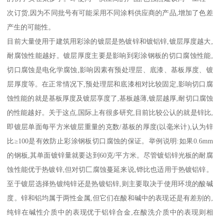
次订货,因为不同批号有可能采用不同涂料供应商的产品,增加了色差
产生的可能性。
目前大量使用于建筑用彩涂的镀层是热镀锌和镀铝锌,镀层厚度越大,
耐腐蚀性能越好。镀层厚度主要是影响到彩涂钢板的切口腐蚀性能,
切口腐蚀是电化学腐蚀,影响因素有预处理层、底漆、基板厚度、镀
层厚度等。在正常情况下,预处理层和底漆相对比较固定,影响切口腐
蚀性能的就是基板厚度及镀层享度了,基板越薄,镀层越厚,耐切口腐蚀
的性能越好。关于这点,国际上有很多研究,目前比较公认的就是锌比,
即镀层单面每平方米镀层重量的克数/基板的厚度(以毫米计),认为锌
比≥100是有效防止彩涂钢板切口腐蚀的保证。举例说明:如果0.6mm
的钢板,其单面镀锌量就要达到60克/平方米。尽管镀铝锌光板的耐腐
蚀性能优于热镀锌,但对切匚腐蚀蔓延来说,铧比也适用于热镀铝锌。
至于镀层选择热镀纯锌还是热镀铝锌,则主要取决于使用环境的酸碱
度。锌和铝均属于两性金属,但它们在酸和碱中的表现还是有差别的,
纯锌在碱性介质中的表现优于铝锌合金,在酸洗介质中的表现则相