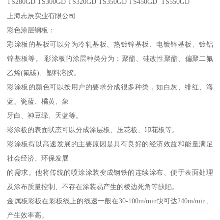
TS280GD TS300GD TS320GD TS350GD TS450GD TS550GD
上海志辰实业有限公司
彩色涂层钢板：
彩涂板的基板可以分为冷轧基板、热镀锌基板、电镀锌基板、镀铝
锌基板等。 彩涂板的涂层种类分为：聚酯、硅改性聚酯、偏聚二氟
乙烯(氟碳)、塑料溶胶。
彩涂板的颜色可以按用户的要求分成很多种类，如白灰、绯红、海
蓝、瓷蓝、橘黄、象
牙白、神豆绿、天蓝等。
彩涂板的表面状态可以分成涂层板、压花板、印花板等。
彩涂板得以高速发展的主要原因是具有良好的经济效益和能量满足
社会经济、环保发展
的需求。他将传统的喷涂涂装变成钢铁的连续涂布、便于表面处理
及涂布质量控制、不存在涂装易产生的棱边死角等缺陷。
金属板彩板在彩板线上的线速一般在30-100m/min快可达240m/min、
产生效率高。