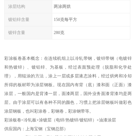
涂层结构
两涂两烘
镀铝锌含量
150克每平方
镀锌含量
280克
彩涂板卷基本概念：在连续机组上以冷轧带钢，镀锌带钢（电镀锌
和热镀锌）、镀铝锌、为基板，经过表面预处理（脱脂和化学处
理），用辊涂的方法，涂上一层或多层液态涂料，经过烘烤和冷却
所得的板材即为涂层钢板。现在国内有背（底）漆和面（正面）漆
涂层，一般国内是背漆一层，面漆两层，国外业务面漆背漆均是两
层。由于涂层可以有各种不同的颜色，习惯上把涂层钢板叫做彩色
涂层钢板，也叫彩涂卷，彩钢卷，彩涂钢带等。
彩涂板卷=冷轧板+涂镀层（电锌/热镀锌/镀铝锌）+油漆涂层
供应国内：上海宝钢（宝钢总部）