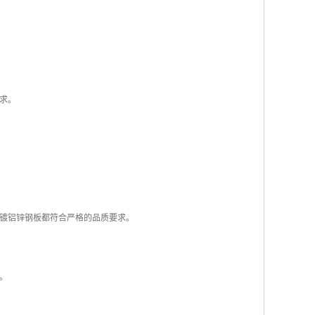
求。
镀铝锌钢板都符合严格的品质要求。
。