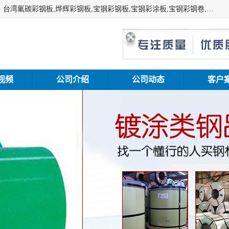
上海志辰实业有限公司主要经销:上海宝钢彩钢卷（宝钢总厂）台湾氟碳彩钢板,烨辉彩钢板,宝钢彩钢板,宝钢彩涂板,宝钢彩钢卷,马钢彩钢板,马钢彩钢卷,镀铝锌钢板,PVDF彩钢板,台湾烨辉彩钢板,高耐候彩钢板,硅改性彩钢板,规格齐全。
视频
公司介绍
公司动态
客户