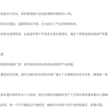
性能尤为突出，其抗腐蚀能力达到普通镀锌钢板的2-6倍。
轻松应对潮湿、盐雾等恶劣环境，大大延长了产品的使用寿命。
热性能也值得称道，在高温环境下不易发生变形或变色，满足了特殊使用场景的严苛要
品质
的镀铝锌钢板厂家，我们始终坚持以较高标准把控产品质量。
之都的区位优势，我们与国内外多家知名钢厂建立了长期稳定的合作关系，确保每一批
经验丰富的钢铁专业人才组成，他们对镀铝锌钢板的生产工艺和应用场景有着深入理解
品检验，每一个环节都经过严格把控，确保交付给客户的产品性能稳定、质量可靠。