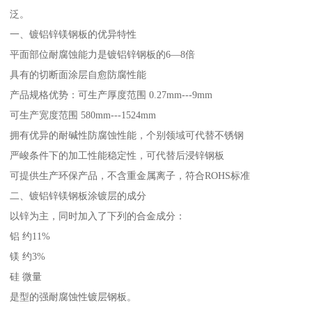
泛。
一、镀铝锌镁钢板的优异特性
平面部位耐腐蚀能力是镀铝锌钢板的6—8倍
具有的切断面涂层自愈防腐性能
产品规格优势：可生产厚度范围 0.27mm---9mm
可生产宽度范围 580mm---1524mm
拥有优异的耐碱性防腐蚀性能，个别领域可代替不锈钢
严峻条件下的加工性能稳定性，可代替后浸锌钢板
可提供生产环保产品，不含重金属离子，符合ROHS标准
二、镀铝锌镁钢板涂镀层的成分
以锌为主，同时加入了下列的合金成分：
铝 约11%
镁 约3%
硅 微量
是型的强耐腐蚀性镀层钢板。