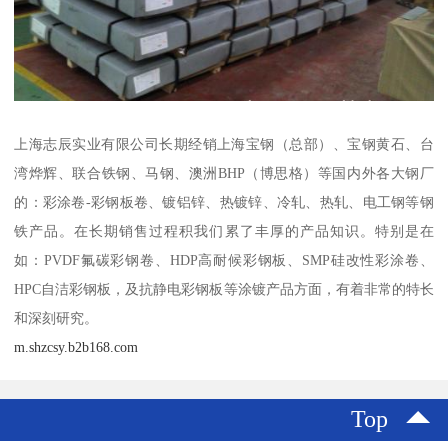
上海志辰实业有限公司长期经销上海宝钢（总部）、宝钢黄石、台
湾烨辉、联合铁钢、马钢、澳洲BHP（博思格）等国内外各大钢厂
的：彩涂卷-彩钢板卷、镀铝锌、热镀锌、冷轧、热轧、电工钢等钢
铁产品。在长期销售过程积我们累了丰厚的产品知识。特别是在
如：PVDF氟碳彩钢卷、HDP高耐候彩钢板、SMP硅改性彩涂卷、
HPC自洁彩钢板，及抗静电彩钢板等涂镀产品方面，有着非常的特长
和深刻研究。
m.shzcsy.b2b168.com
Top