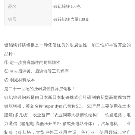
品名
镀铝锌镁150克
镀层
镀锌铝镁含量180克
镀铝镁锌镁钢板是一种凭借优良的耐腐蚀性、加工性和丰富齐全的
品种：
① 进一步提高部件的耐腐蚀性
② 省去后涂镀、后涂漆等工艺程序
③ 削减材料成本
是二十一世纪的强耐腐蚀性涂层钢板！
镀铝锌镁钢板是由日本新日本制铁株式会社研制的新型高耐腐蚀性
镀膜钢板，英文名称“super dyma”,简称SD。 SD产品主要使用在土木
建筑(多孔板)，农业畜产（农业饲养大棚钢铁结构），铁路道路，电
力通信（输配电 高低压开关柜 箱式变电站外体），汽车电机，工业
制冷（冷却塔，大型户外工业用空调）等行业，使用领域非常广