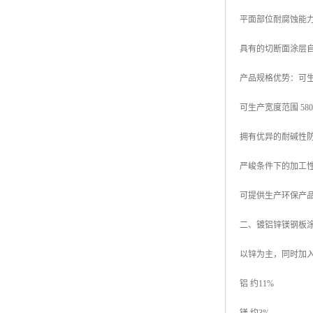
平面部位耐腐蚀能力
具有的切断面涂层
产品规格优势：可生产厚
可生产宽度范围 580mm
拥有优异的耐碱性
严峻条件下的加工
可提供生产环保产品
二、镀铝锌镁钢板
以锌为主，同时加
铝 约11%