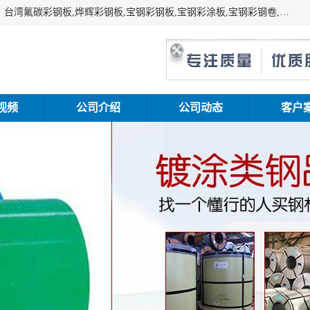
上海志辰实业有限公司主要经销:上海宝钢彩钢卷（宝钢总厂）台湾氟碳彩钢板,烨辉彩钢板,宝钢彩钢板,宝钢彩涂板,宝钢彩钢卷,马钢彩钢板,马钢彩钢卷,镀铝锌钢板,PVDF彩钢板,台湾烨辉彩钢板,高耐候彩钢板,硅改性彩钢板,规格齐全。
视频
公司介绍
公司动态
客户