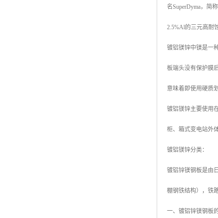
名SuperDyma，简
高耐候彩涂板
烨辉彩钢板
2.5%Al的三元高
宝钢彩钢卷
镀铝镁锌中镁是一
宝钢彩钢板
板端头没有保护膜
宝钢彩涂板
意味着即使用硬质
氟碳彩钢板
镀铝镁锌主要使用在
柜、箱式变电站外
镀铝镁锌分类：
镀铝锌镁钢板是由日本
棚钢铁结构），铁
一、镀铝锌镁钢板