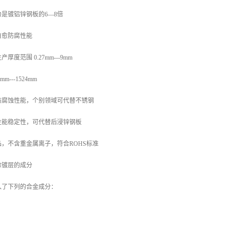
是镀铝锌钢板的6—8倍
自愈防腐性能
度范围 0.27mm---9mm
---1524mm
防腐蚀性能，个别领域可代替不锈钢
性能稳定性，可代替后浸锌钢板
，不含重金属离子，符合ROHS标准
涂镀层的成分
入了下列的合金成分：