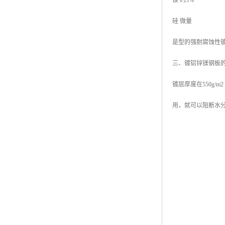
镁 约3%
硅 微量
是型的强耐腐蚀性
三、镀铝锌镁钢板
镀层厚度在550g
用，就可以阻断水