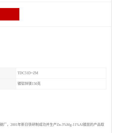
TDC51D+ZM
镀铝锌镁150克
001年新日铁研制成功并生产Zn-3%Mg-11%Al镀层的产品取