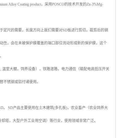
lloy Coating product，采用POSCO的技术开发的Zn-3%Mg-
于定尺的需要，长度方向上我们需要对SD板进行剪切，裁剪后的钢
动性，会在未被保护膜覆盖的端口部位流动形成新的保护膜，这个
。
配件, 温室大棚，饲养设备），铁路道路，电力通信（输配电高低压开关
替不锈钢或铝付诸使用。
称SD。 SD产品主要使用在土木建筑(多孔板)，农业畜产（农业饲养大
冷却塔，大型户外工业用空调）等行业，使用领域非常广泛。