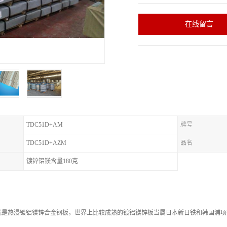
在线留言
TDC51D+AM
牌号
TDC51D+AZM
品名
镀锌铝镁含量180克
是热浸镀铝镁锌合金钢板，世界上比较成熟的镀铝镁锌板当属日本新日铁和韩国浦项钢厂，2