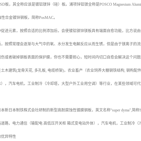
称SD板，其全称应该是镀铝镁锌（硅）板。浦项锌铝镁全称是POSCO Magnesium Aluminium A
耐蚀性合金镀锌钢板，简称PosMAC。
种促进元素，按照合适的比例添加后，会使镀铝镁锌镁板具有端面自愈功能，比方说由
后，按照常理会逐渐与大气中的氧、水分发生电解反应从而生锈，但是由于镁离子的流
划伤或者破掉钢板表面的保护膜，你也不需要担心，短时间内切口自愈会解决这个问题
土木建筑(龙骨天花, 多孔板, 电缆桥架)，农业畜产（农业饲养大棚钢铁结构, 钢构
体），汽车电机，工业制冷（冷却塔，大型户外工业用空调）等行业，在某些领域可代
新日本制铁株式会社研制的新型高耐腐蚀性镀膜钢板，英文名称“super dyma”,简
路道路，电力通信（输配电 高低压开关柜 箱式变电站外体），汽车电机，工业制冷（
的优异特性