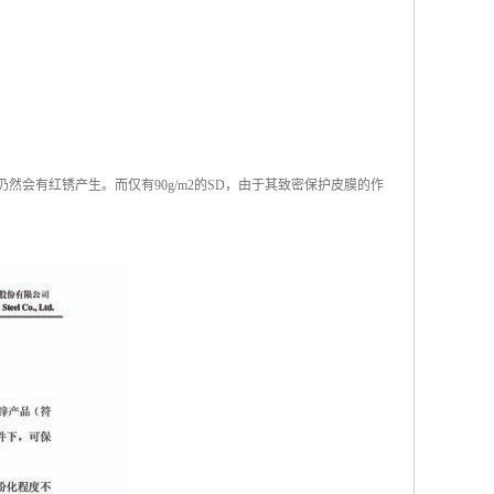
仍然会有红锈产生。而仅有90g/m2的SD，由于其致密保护皮膜的作