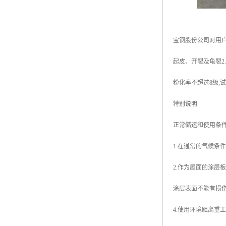
宝钢股份公司对用户
起皮、开裂及龟裂2.色
粉化率不超过8级,试验
特别说明
正常储运和使用条件
1.在通常的气候条
2.作为屋面的涂层
涂层表面不能有损
4.使用环境距离重工