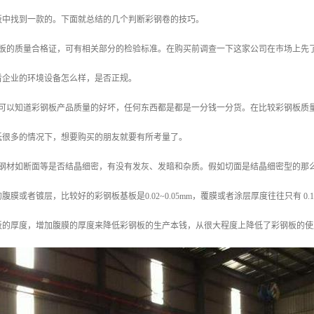
板中找到一款的。下面就总结的几个判断彩钢卷的技巧。
钢板的质量合格证，可有相关部分的检验标准。在购买前调查一下这家公司在市场上先
看企业的环境设备怎么样，是否正规。
也可以知道彩钢板产品质量的好坏，任何东西都是都是一分钱一分货。在比较彩钢板质
低很多的情况下，想要购买的朋友就要有所考量了。
露钢材如断面等是否结晶细密，有没有发灰、发暗和杂质。假如切面是结晶细密型的那
腹膜或者镀层，比较好的彩钢板基板是0.02~0.05mm，覆膜或者涂层厚度往往只有 
板的厚度，增加腹膜的厚度来降低彩钢板的生产本钱，从很大程度上降低了彩钢板的使