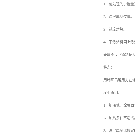
1、前处理的掌握量
高耐候彩涂板
烨辉彩钢板
2、涂层厚度过厚。
宝钢彩钢卷
3、过度烘烤。
宝钢彩钢板
4、下涂涂料同上
宝钢彩涂板
硬度不良（铅笔硬
氟碳彩钢板
特点：
用制图铅笔用力在
发生原因：
1、炉温低，涂层固
2、加热条件不适当
3、涂层厚度比规定