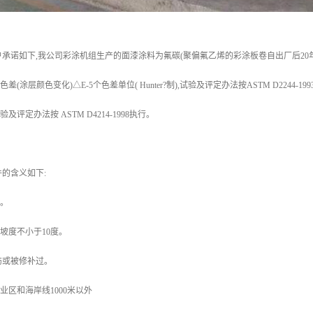
承诺如下,我公司彩涂机组生产的面漆涂料为氟碳(聚偏氟乙烯的彩涂板卷自出厂后20
差(涂层颜色变化)△E-5个色差单位( Hunter?制),试验及评定办法按ASTM D2244-19
及评定办法按 ASTM D4214-1998执行。
的含义如下:
件。
板坡度不小于10度。
伤或被修补过。
业区和海岸线1000米以外