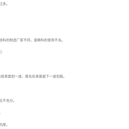
过多。
涂涂料的制造厂家不同，或稀料的使用不当。
度）
涂层表面划一道，擦去后表面留下一道划痕。
化不充分。
。
的厚。