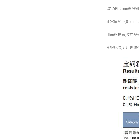
以宝钢0.5mm彩涂
正常情况下,0.5
用面积提高,按产品
实很危险,近出现过