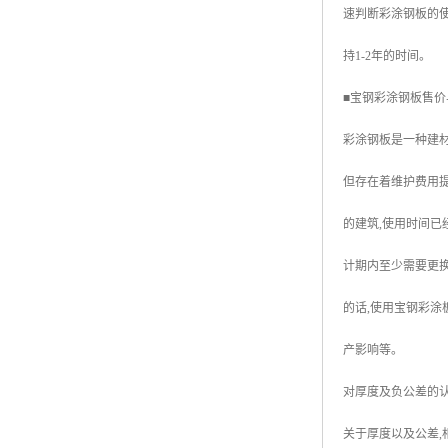
速判断彩涂钢板的使
高耐候彩涂板
烨辉彩钢板
持1-2年的时间。
宝钢彩钢卷
■宝钢彩涂钢板售
宝钢彩钢板
彩涂钢板是一种建材
宝钢彩涂板
但存在着维护费用提
氟碳彩钢板
的建筑,使用时间已
计期内至少需要更
的话,使用宝钢彩涂
产影响等。
对厚度及负公差的
关于厚度以及公差,