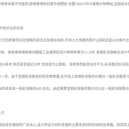
用寿命是不可能的,即使使用的抗素外线照射,也要1000小时才能够分辩得出,这就给
价与性价比的关系
,它的质量优劣在短期内是无法反映出来的,市场上大多数的用户()目前还是以价格为
高、使用寿命缩短等问题般工业建筑的设计使用年限为15-20年,宝钢彩涂钢板在设计
经10多年,有的甚至接近20年,到目前为止颜色、涂层等性能变化并不大,彩涂板完好无损
换一次。由于宝钢彩涂板良好的实物质量,在市场上宝钢彩涂板的价格比一般彩涂板贵
板的成本是一般彩涂板的60%左右。由此推算宝钢彩涂板的售价可以比一般彩涂板售价贵
认识
相信很多钢结构厂及关心,设计师设计材料享度时主要考虑材料的结构及承载。但实际