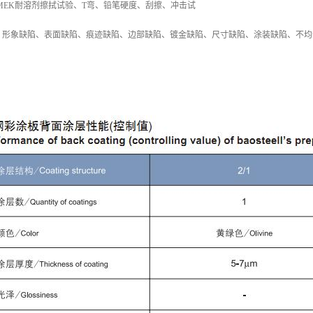
MEK耐溶剂擦拭试验、T弯、铅笔硬度、刮擦、冲击试
：形象缺陷、表面缺陷、痕迹缺陷、边部缺陷、镀金缺陷、尺寸缺陷、涂装缺陷、不均