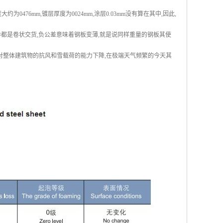
476mm,镀层厚度为0024mm,涂层0.03mm没有算在其中,因此,
钢卷都是卷状交货,负公差意味着钢板变薄,就是说同样重量的钢板其使
,对整体建筑物的抗风和雪载荷的能力下降,在极端天气频繁的今天其