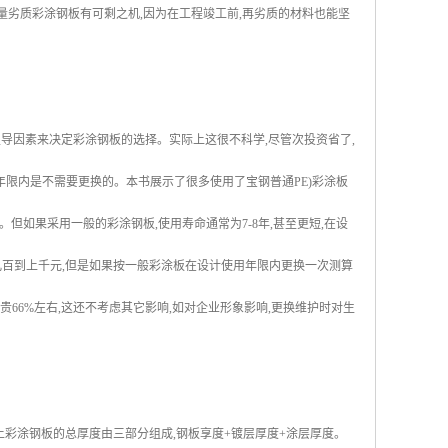
大量劣质彩涂钢板有可剩之机,因为在工程竣工前,再劣质的材料也能坚
主导因素来决定彩涂钢板的选择。实际上这很不科学,尽管次投资省了,
年限内是不需要更换的。本书展示了很多使用了宝钢普通PE)彩涂板
。但如果采用一般的彩涂钢板,使用寿命通常为7-8年,甚至更短,在设
几百到上千元,但是如果按一般彩涂板在设计使用年限内更换一次测算
66%左右,这还不考虑其它影响,如对企业形象影响,更换维护时对生
上彩涂钢板的总厚度由三部分组成,钢板享度+镀层厚度+涂层厚度。