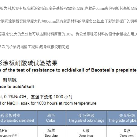
钢板为例,按现有标准彩涂钢板厚度是基板+镀层的厚度,也就是05mm彩涂钢板其基板厚度大约为0
mm宝钢彩涂钢板实际厚度大约为053mm还有就是材料的厚度负公差,由于彩涂钢板厂的
标准来说,大的负公差可以达到材料厚度的10%。负公差意味着材料的设计余量被占用
多次的桥梁坍塌偷工减料)现象就很说明问题