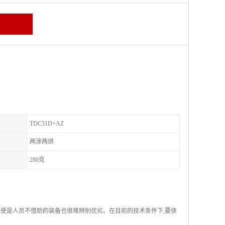
TDC51D+AZ
两涂两烘
280克
即使是人员不借助的装备也很难辨别优劣。在目前的技术条件下,要侠