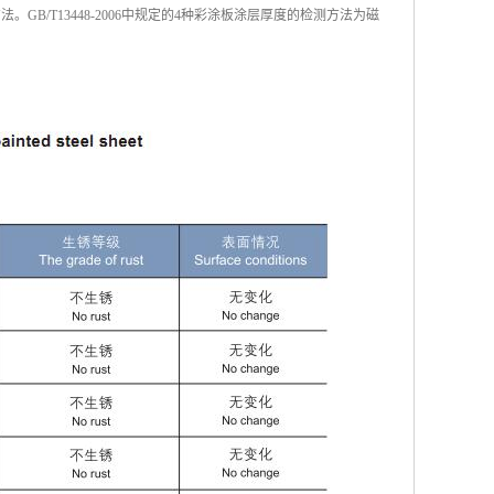
方法。GB/T13448-2006中规定的4种彩涂板涂层厚度的检测方法为磁