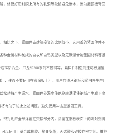
缝，修复好密封膜上所有的孔洞等缺陷避免渗水，因为屋顶板背面
。相比之下，紧固件占建筑投资的比例较小，选用差的紧固件并不
各种金属材料制成的自攻和自钻类型以及无碳聚合物垫圈材料等紧
铸造锌铝合金、尼龙和300系列不锈钢等。紧固件制造商还可根据屋
mil），建议不要使用在彩涂板上）。用户应遵从钢板和紧固件生产厂
丝松动将产生漏水，紧固件处漏水使绝缘膜潮湿使钢板产生膜下腐
具将有助于防止上述问题，避免使用冲击型紧固工具。
。密封剂应全部涂覆在交接部分内，涂覆在钢板表面上的密封剂将
。可以使用丁基合成橡胶、聚亚安脂，丙烯酸和硅胶作密封剂。推荐