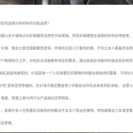
时如何选择分辩材料的功能品质？
城镇以及乡镇地点对彩钢建筑适用性开始增强。然而彩钢建筑在选购的时刻还得留意，
、价钱、售后之类范围都要思索到。外观往往是人们看到的眼。不仅让本人看着舒适用
整个框架构计之外，对色彩光泽度都有特定的要求。建议挑选彩涂板材时挑选色彩明亮
以假乱真装饰建筑的。价钱是每一个人在购置任何事物的时都会很顾虑的要素，不同价
没好货”是有定然依据的。在价钱方面还要留意少许副品当作优品来卖的彩涂板。 这里
、强度、密度之类与同行业产品相比优势明显。
了。能够许多人在购置彩涂板的时刻都决不会太介意这些事物。然而跟着这几年淘宝售
愈加青睐。