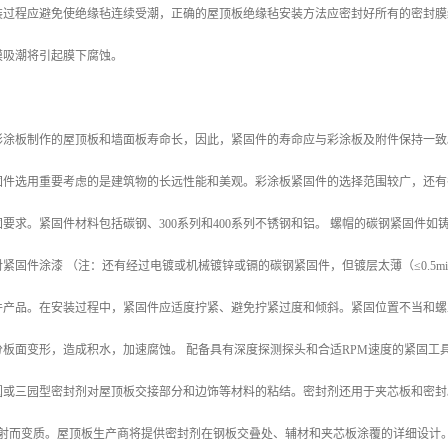
装过程应避免使绝缘毡连续受潮，正确的屋顶板绝缘毡安装方法应密封好所有的密封膜
膜吸潮将引起膜下腐蚀。
彩涂板制作的屋顶板和墙面板寿命长，因此，紧固件的寿命应与彩涂板及附件保持一致
固件选用重要考虑的是建筑物的长远性能和美观。彩涂板紧固件的选择范围较广，还有
要求。紧固件材料包括碳钢、300系列和400系列不锈钢和铝。 螺帽的碳钢紧固件如
紧固件涂漆 （注：还有经过电镀或机械镀锌或镉的碳钢紧固件，但镀层太薄（≤0.5
件产品。在安装过程中，紧固件应适度拧紧、避免拧紧过度和倾斜。紧固位置不当和螺
分板面变形，造成积水，加速腐蚀。 配备具有深度探测探头和合适RPM速度的紧固工
圆或三园型密封剂对屋顶板交接部分和边饰等材料的粘结。密封剂还用于夹芯板和密封
照射而变质。屋顶板生产商将提供密封剂在钢板交叠处、辅材和夹芯板涂覆的详细设计