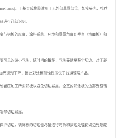
urethanes)。丁基合成橡胶适用于无外部暴露部位，如接头内。推荐
产品进行详细说明。
度与钢板的厚度，涂料系统、环境和暴露角度即垂直（墙面板）和
眼可见的微小气泡，随时间的推移，气泡蔓延至整个切边。对于部
增加而逐渐下降，因此彩涂板耐蚀性能优于普通镀层产品。
制辊压加工所需彩板以避免切边暴露。全宽的彩涂板的边部受镀铝
端部切边暴露。
保护切边，装饰板的切边也尽量进行弯折和摺边处理使切边处隐藏