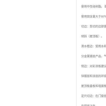
使用中性硅树脂。 酸
使用固含量大于8
切边：剪切的边部
倾斜（屋顶板）。
滴水檐边：受雨水
分金属镀层产品，
侧边：对彩涂板建
锌镀层和涂层的环
屋顶板叠板和墙面
定尺切边：在门窗