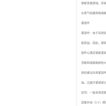
钢板背面腐蚀。安
高耐候彩涂板
烨辉彩钢板
水蒸气结露和绝缘
宝钢彩钢卷
紧固件
宝钢彩钢板
紧固件：由于采用
宝钢彩涂板
能获益，因此，紧
氟碳彩钢板
固件以满足钢板紧固
顶板和墙面板颜色对
商的建议应用紧固
蚀。过度拧紧使部
封剂：一般采用双
因紫外线（UV）