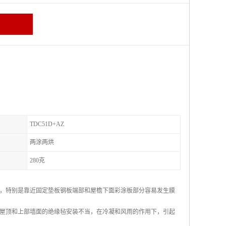
TDC51D+AZ
两涂两烘
280克
，特别是靠近固定垫板钢板端部和屋檐下面彩涂板部分容易发生膜
屋顶和上部墙面的绝缘毡安装不当，在冷凝和风雨的作用下，引起