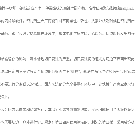
性硅树脂与钢板反应产生一种带醋味的腐蚀性副产物。推荐使用聚氨酯橡胶(aliphatic 
0％的丙烯酸较好。密封剂生产厂商能针对不同柔性、弹性、抗紫外线及耐候性密封剂
使基板、镀层和涂层均暴露在环境中，形成电化学反应区开始腐蚀。切边腐蚀发生的程
和结露留存的影响，滴水檐边切口腐蚀为严重，切口腐蚀初的征兆为切边下表面出现肉
气泡以固定的速率扩展直至切边附近板面产生“红锈”，彩涂产品气泡扩展速率随时间
议不要进行分条或长的切边，因为切边部分完全暴露在环境中，建筑板生产商应定尺订
绕保护。
板边：因为无雨水和结露留存，本部分的腐蚀较滴水边弱，应尽可能使用全长板以减少
处也需要切边，户外进行切割规定在墙面四周使用清洁的、刺边的墙面板，采用装饰板