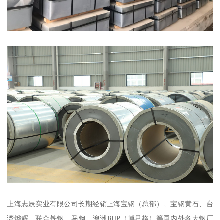
上海志辰实业有限公司长期经销上海宝钢（总部）、宝钢黄石、台
湾烨辉、联合铁钢、马钢、澳洲BHP（博思格）等国内外各大钢厂