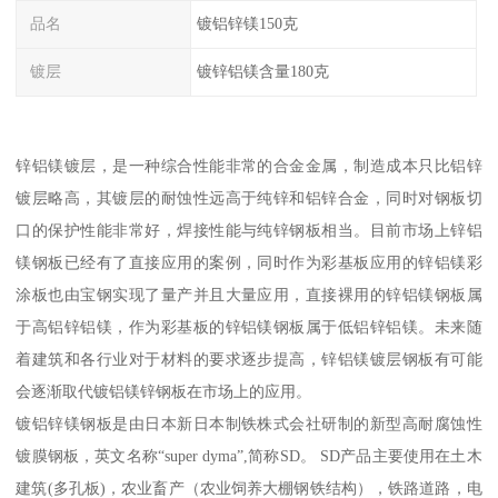
品名
镀铝锌镁150克
镀层
镀锌铝镁含量180克
锌铝镁镀层，是一种综合性能非常的合金金属，制造成本只比铝锌
镀层略高，其镀层的耐蚀性远高于纯锌和铝锌合金，同时对钢板切
口的保护性能非常好，焊接性能与纯锌钢板相当。目前市场上锌铝
镁钢板已经有了直接应用的案例，同时作为彩基板应用的锌铝镁彩
涂板也由宝钢实现了量产并且大量应用，直接裸用的锌铝镁钢板属
于高铝锌铝镁，作为彩基板的锌铝镁钢板属于低铝锌铝镁。未来随
着建筑和各行业对于材料的要求逐步提高，锌铝镁镀层钢板有可能
会逐渐取代镀铝镁锌钢板在市场上的应用。
镀铝锌镁钢板是由日本新日本制铁株式会社研制的新型高耐腐蚀性
镀膜钢板，英文名称“super dyma”,简称SD。 SD产品主要使用在土木
建筑(多孔板)，农业畜产（农业饲养大棚钢铁结构），铁路道路，电