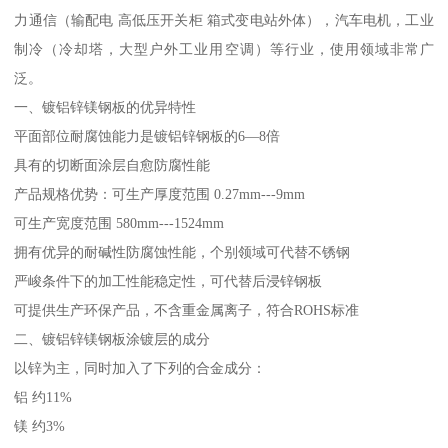
力通信（输配电 高低压开关柜 箱式变电站外体），汽车电机，工业
制冷（冷却塔，大型户外工业用空调）等行业，使用领域非常广
泛。
一、镀铝锌镁钢板的优异特性
平面部位耐腐蚀能力是镀铝锌钢板的6—8倍
具有的切断面涂层自愈防腐性能
产品规格优势：可生产厚度范围 0.27mm---9mm
可生产宽度范围 580mm---1524mm
拥有优异的耐碱性防腐蚀性能，个别领域可代替不锈钢
严峻条件下的加工性能稳定性，可代替后浸锌钢板
可提供生产环保产品，不含重金属离子，符合ROHS标准
二、镀铝锌镁钢板涂镀层的成分
以锌为主，同时加入了下列的合金成分：
铝 约11%
镁 约3%