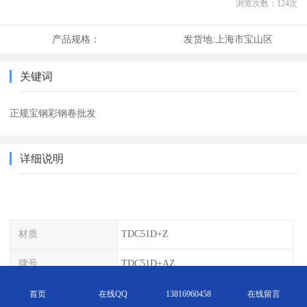
浏览次数：
124
次
产品规格：
发货地:
上海市宝山区
关键词
正规宝钢彩钢卷批发
详细说明
材质
TDC51D+Z
牌号
TDC51D+AZ
包装
铁皮精包装
首页
在线QQ
13816960458
在线留言