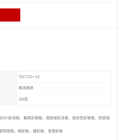
TDC51D+AZ
两涂两烘
280克
HP)彩涂板、氟碳彩钢板、高耐候彩涂板、硅改性彩钢卷，防腐蚀
洁面恒丽板，绚彩板，捷彩板、宝钢彩板