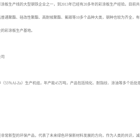
涂板生产线的大型钢铁企业之一，到2013年已经有20多年的彩涂板生产经验。目
括普通聚酯、硅改性聚酯、高耐候聚酯、氟碳等10多个品种大类，钢种也较为齐全，
全的彩涂板生产基地。
公司
（55％Al-Zn）生产机组，年产能45万吨，产品包括钝化、耐指纹、涂油等多个
是非常新型的环保产品，代表了未来绿色环保新材料发展的方向，作为人类的共识，减