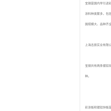
宝钢是国内早引进彩
高耐候彩涂板
烨辉彩钢板
涂料种类繁多，包
宝钢彩钢卷
国规模大、品种齐
宝钢彩钢板
宝钢彩涂板
上海志辰实业有限
氟碳彩钢板
宝钢共有两条镀铝锌
种。
彩涂板和镀铝锌板