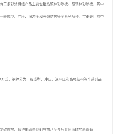
前共有三条彩涂机组产品主要包括热镀锌彩涂板、镀铝锌彩涂板，其中
有一般成型、冲压、深冲压和高强结构等全系列品种。宝钢是目前中
后处理方式，钢种分为一般成型、冲压、深冲压和高强结构等全系列品
少碳排放、保护地球是我们当前乃至今后共同面临的新课题