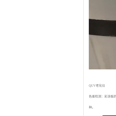
QUV老化仪
色差检测：彩涂板
种。