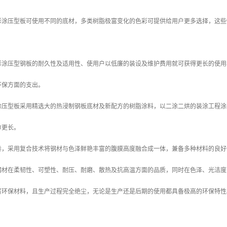
：
彩涂压型板可使用不同的底材，多类树脂极富变化的色彩可提供给用户更多选择，这些
彩涂压型钢板的耐久性及适用性、使用户以低廉的装设及维护费用就可获得更长的使用
环保方面的支出。
涂压型板采用精选大的热浸制钢板底材及新配方的树脂涂料，以二涂二烘的装涂工程涂
命更长。
卷，采用复合技术将钢材与色泽鲜艳丰富的腹膜高度融合成一体，兼备多种材料的良好
钢材在柔韧性、可塑性、耐压、耐磨、散热及抗高温方面的品质，同时在色泽、光洁度
害环保材料，且生产过程完全绝尘，无论是生产还是后期的使用都具备极高的环保特性