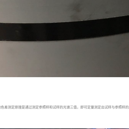
的色差测定原理是通过测定参照样和试样的光谱三值，即可定量测定出试样与参照样的