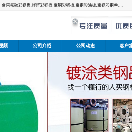
上海志辰实业有限公司主要经销:上海宝钢彩钢卷（宝钢总厂）台湾氟碳彩钢板,烨辉彩钢板,宝钢彩钢板,宝钢彩涂板,宝钢彩钢卷,马钢彩钢板,马钢彩钢卷,镀铝锌钢板,PVDF彩钢板,台湾烨辉彩钢板,高耐候彩钢板,硅改性彩钢板,规格齐全。
视频
公司介绍
公司动态
客户