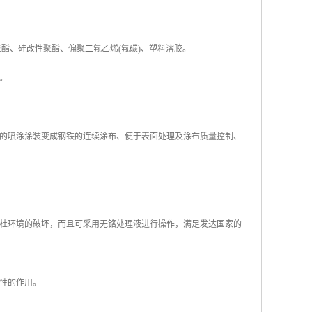
聚酯、硅改性聚酯、偏聚二氟乙烯(氟碳)、塑料溶胶。
蓝等。
的喷涂涂装变成钢铁的连续涂布、便于表面处理及涂布质量控制、
杜环境的破坏，而且可采用无铬处理液进行操作，满足发达国家的
决定性的作用。