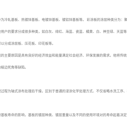
分为冷轧基板、热镀锌基板、电镀锌基板、镀铝锌基板等。 彩涂板的涂层种类分为：
按用户的要求分成很多种类，如白灰、绯红、海蓝、瓷蓝、橘黄、白、神豆绿、天
可以分成涂层板、压花板、印花板等。
展的主要原因是具有良好的经济效益和能量满足社会经济、环保发展的需求。他将传统
的棱边死角等缺陷。
理过程为轴式涂布处理后干燥，区别于普通的浸涂化学处理方式、不仅省略水洗工序、
对基板寿命的影响，基板的镀层种类、镀层重量以及不同的使用环境对的寿命起着