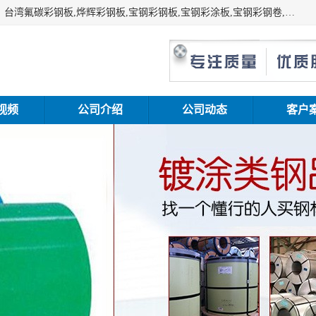
上海志辰实业有限公司主要经销:上海宝钢彩钢卷（宝钢总厂）台湾氟碳彩钢板,烨辉彩钢板,宝钢彩钢板,宝钢彩涂板,宝钢彩钢卷,马钢彩钢板,马钢彩钢卷,镀铝锌钢板,PVDF彩钢板,台湾烨辉彩钢板,高耐候彩钢板,硅改性彩钢板,规格齐全。
视频
公司介绍
公司动态
客户