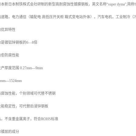
新日本制铁株式会社研制的新型高耐腐蚀性镀膜钢板，英文名称“super dyma”,简
路道路，电力通信（输配电 高低压开关柜 箱式变电站外体），汽车电机，工业制冷（
的优异特性
是镀铝锌钢板的6—8倍
自愈防腐性能
度范围 0.27mm---9mm
---1524mm
防腐蚀性能，个别领域可代替不锈钢
性能稳定性，可代替后浸锌钢板
，不含重金属离子，符合ROHS标准
涂镀层的成分