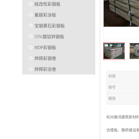
硅改性彩钢板
氟碳彩涂板
宝钢黄石彩钢板
55%镀铝锌钢板
HDP彩钢板
烨辉彩钢卷
烨辉彩涂卷
材质
马钢彩钢板卷
钢号
宝钢彩涂卷
镀层
SMP硅改性彩钢板
烨辉彩涂板
杭州展鸿建筑新材
镀铝锌
合楼板、路桥建设
马钢彩涂板