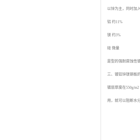
以锌为主，同时加
铝 约11%
镁 约3%
硅 微量
是型的强耐腐蚀性
三、镀铝锌镁钢板
镀层厚度在550g
用，就可以阻断水