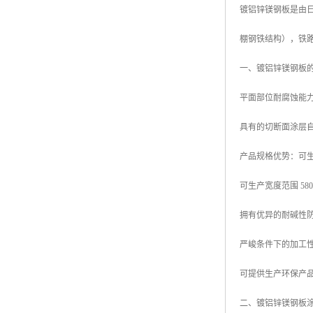
镀铝锌镁钢板是由日本
高耐候彩涂板
烨辉彩钢板
棚钢铁结构），铁
宝钢彩钢卷
一、镀铝锌镁钢板
宝钢彩钢板
平面部位耐腐蚀能力
宝钢彩涂板
具有的切断面涂层
氟碳彩钢板
产品规格优势：可生产厚
可生产宽度范围 580mm
拥有优异的耐碱性
严峻条件下的加工
可提供生产环保产品
二、镀铝锌镁钢板