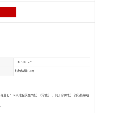
TDC51D+ZM
镀铝锌镁150克
要经营有：铝镁锰金属屋面板、彩钢板、开闭,口钢承板、钢筋桁架组
。