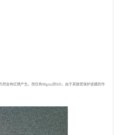
仍然会有红锈产生。而仅有90g/m2的SD，由于其致密保护皮膜的作