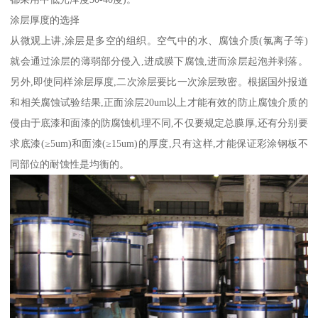
涂层厚度的选择
从微观上讲,涂层是多空的组织。空气中的水、腐蚀介质(氯离子等)
就会通过涂层的薄弱部分侵入,进成膜下腐蚀,进而涂层起泡并剥落。
另外,即使同样涂层厚度,二次涂层要比一次涂层致密。根据国外报道
和相关腐蚀试验结果,正面涂层20um以上才能有效的防止腐蚀介质的
侵由于底漆和面漆的防腐蚀机理不同,不仅要规定总膜厚,还有分别要
求底漆(≥5um)和面漆(≥15um)的厚度,只有这样,才能保证彩涂钢板不
同部位的耐蚀性是均衡的。