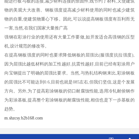
能进行板与板的连接,减少材料连接的禁固件,既节约了材料,又使建筑
物的美观大大改善。钢板强度提高减少材料使用的同时也减少建筑
物的自重,使建筑物重心下移。因此,可以说提高钢板强度有百利而无
一害,当然,在我们国家大量推广高
强钢在彩涂行业的使用还有大量工作要做,如开发适合高强钢的压型
机,设计规范的修改等。
在提高钢板强度的同时也要求降低钢板的屈强比(服强度抗拉强度),
因为屈强比越低材料的加工性越好,抗震性越好,目前已经有彩涂用户
向宝钢提出了明确的屈强比要求。当然,与热轧结构钢来比,彩涂钢板
的屈强比不可能达到0.6,目前也就是085左右,但我们坚信,这是个发展
方向。另外,为了提高彩涂钢板的切口耐腐蚀性能,选用冷轧耐侯钢作
为彩涂基板,提高整个彩涂钢板的耐腐蚀性能,相信也是下一步基板的
趋势。
m.shzcsy.b2b168.com