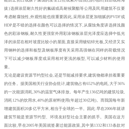
能防止切口或膜下腐蚀的发生日照或紫外线强烈的地区(西部或高海
拔}选择涂层耐久性好的氟碳或高耐候聚酯等公用及民用建筑不仅要
考虑耐腐蚀性,外观性能也很重要因此,采用涂层更加细腻的PVDF或
HDP是不错的选择在颜色可以选择的情况下,从腐蚀角度讲选择浅颜
色的彩涂钢板,耐久性更强室外用彩涂钢板涂层光泽度应选择中低光
泽的涂层在相对坡度比较小的屋面,直接采用镀铝锌光板,又经济又实
用钢种的选择和板型及钢板厚度有关采用高强钢在同样的荷载情况
下可以减少钢板厚度或采用相对更浅的板型,可以减少材料的使用
量。
无论是建设资源节约型社会,还是节能减排要求,建筑物都承担着重要
的任务。据美国相关行业协会统计,建筑物占有652%的电耗,大于36%
的一次能源消耗,30%的温室气体排放。每年产生136亿吨的建筑垃圾,
消耗12%的饮用水,40%的原材料使用(年超过30亿吨)。而我国每年新
增建筑面积20多亿平方米,相当于全球的一半。因此:早在2006年就讲
建筑节能是资源节约型、环境友好型社会主要的抓手。美国在这方
面比较,早在2005年美国就签暑过能源政策,其中第1332和133条款对