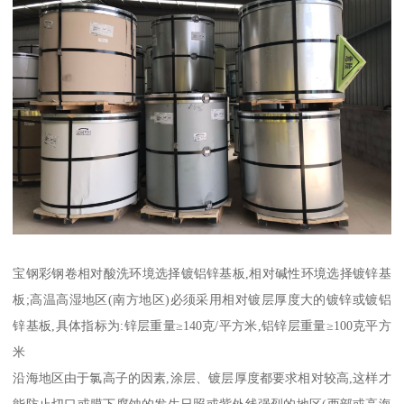
宝钢彩钢卷相对酸洗环境选择镀铝锌基板,相对碱性环境选择镀锌基
板;高温高湿地区(南方地区)必须采用相对镀层厚度大的镀锌或镀铝
锌基板,具体指标为:锌层重量≥140克/平方米,铝锌层重量≥100克平方
米
沿海地区由于氯高子的因素,涂层、镀层厚度都要求相对较高,这样才