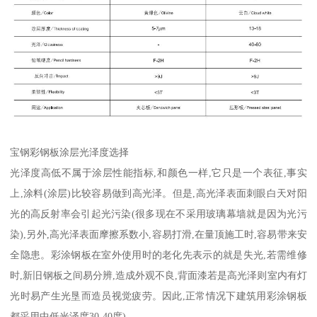
宝钢彩钢板涂层光泽度选择
光泽度高低不属于涂层性能指标,和颜色一样,它只是一个表征,事实
上,涂料(涂层)比较容易做到高光泽。但是,高光泽表面刺眼白天对阳
光的高反射率会引起光污染(很多现在不采用玻璃幕墙就是因为光污
染),另外,高光泽表面摩擦系数小,容易打滑,在量顶施工时,容易带来安
全隐患。彩涂钢板在室外使用时的老化先表示的就是失光,若需维修
时,新旧钢板之间易分辨,造成外观不良,背面漆若是高光泽则室内有灯
光时易产生光垦而造员视觉疲劳。因此,正常情况下建筑用彩涂钢板
都采用中低光泽度30-40度)。