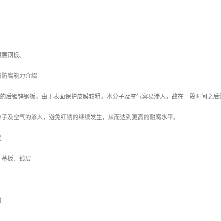
镀层钢板。
的防腐能力介绍
/m2 的后镀锌钢板，由于表面保护皮膜较粗，水分子及空气容易渗入，故在一段时间之后
分子及空气的渗入，避免红锈的继续发生，从而达到更高的耐腐水平。
程
、基板、镀层
输