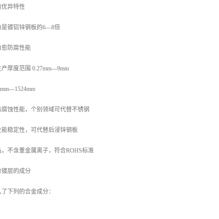
的优异特性
是镀铝锌钢板的6—8倍
自愈防腐性能
度范围 0.27mm---9mm
---1524mm
防腐蚀性能，个别领域可代替不锈钢
性能稳定性，可代替后浸锌钢板
，不含重金属离子，符合ROHS标准
涂镀层的成分
入了下列的合金成分：