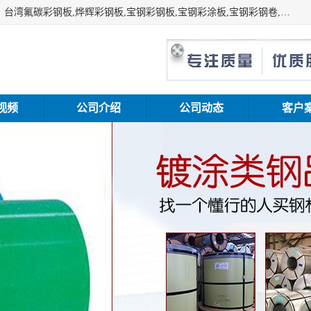
上海志辰实业有限公司主要经销:上海宝钢彩钢卷（宝钢总厂）台湾氟碳彩钢板,烨辉彩钢板,宝钢彩钢板,宝钢彩涂板,宝钢彩钢卷,马钢彩钢板,马钢彩钢卷,镀铝锌钢板,PVDF彩钢板,台湾烨辉彩钢板,高耐候彩钢板,硅改性彩钢板,规格齐全。
视频
公司介绍
公司动态
客户