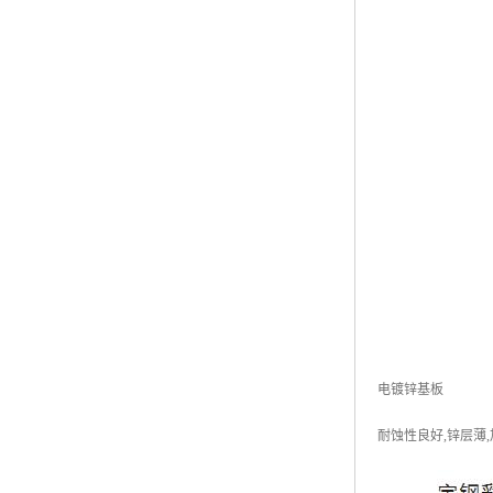
电镀锌基板
耐蚀性良好,锌层薄