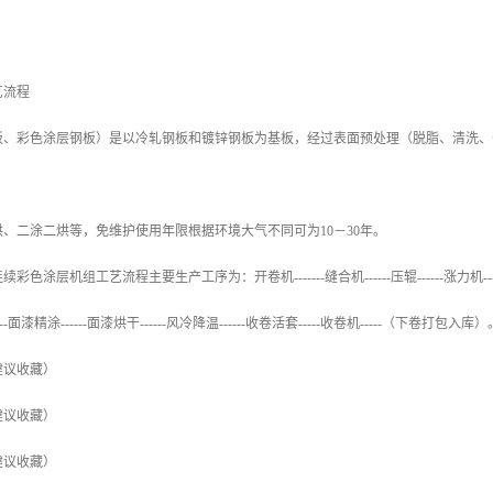
艺流程
板、彩色涂层钢板）是以冷轧钢板和镀锌钢板为基板，经过表面预处理（脱脂、清洗、
。
、二涂二烘等，免维护使用年限根据环境大气不同可为10－30年。
层机组工艺流程主要生产工序为：开卷机-------缝合机------压辊------涨力机----开卷活套---
-----面漆精涂------面漆烘干------风冷降温------收卷活套-----收卷机-----（下卷打包入库）
建议收藏）
建议收藏）
建议收藏）