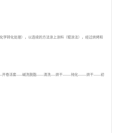
化学转化处理），以连续的方法涂上涂料（辊涂法），经过烘烤和
--碱洗脱脂------清洗----烘干-------钝化-------烘干------初
。