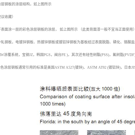
涂层钢板的涂层结构，如上图所示
建议收藏）
表面涂一层的彩色涂层钢板的涂层， 如上图所示 （此类背面漆一般不宜当正面使用
冷轧钢板，电镀锌钢板、热镀锌钢板或镀铝锌钢板为基板经过表面脱脂、磷化、铬酸盐
XRW涂覆系统，宝钢JZ，韩国PGS，闽台PE )，其次还有硅性树酯(PSS)，氟树脂(P
彩色涂层钢板通常引用的标准是美国ASTM A527(镀锌)、ASTM AT92 (镀铝锌)，日本JIS G