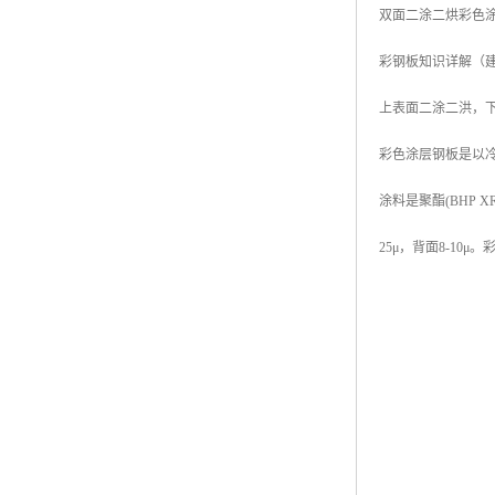
双面二涂二烘彩色
彩钢板知识详解（
上表面二涂二洪，下
彩色涂层钢板是以
涂料是聚酯(BHP 
25μ，背面8-10μ。