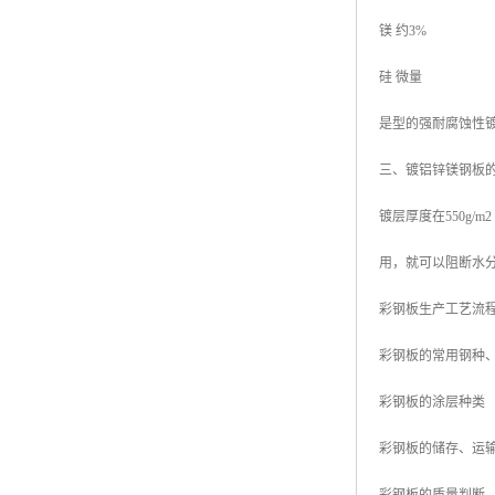
镁 约3%
硅 微量
是型的强耐腐蚀性
三、镀铝锌镁钢板
镀层厚度在550g
用，就可以阻断水
彩钢板生产工艺流
彩钢板的常用钢种
彩钢板的涂层种类
彩钢板的储存、运