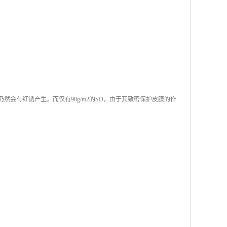
仍然会有红锈产生。而仅有90g/m2的SD，由于其致密保护皮膜的作