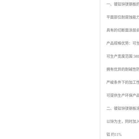
一、镀铝锌镁钢板
高耐候彩涂板
烨辉彩钢板
平面部位耐腐蚀能力
宝钢彩钢卷
具有的切断面涂层
宝钢彩钢板
产品规格优势：可生产厚
宝钢彩涂板
可生产宽度范围 580mm
氟碳彩钢板
拥有优异的耐碱性
严峻条件下的加工
可提供生产环保产品
二、镀铝锌镁钢板
以锌为主，同时加
铝 约11%