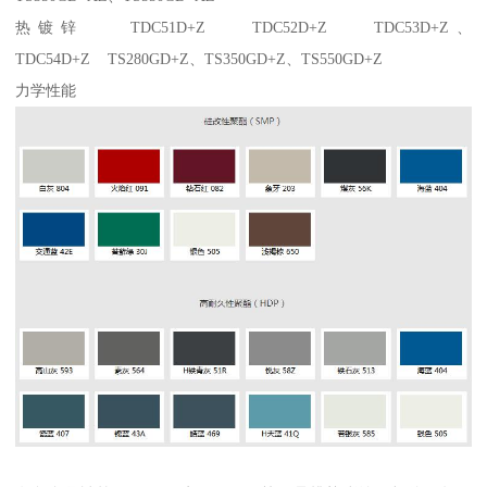
热镀锌 TDC51D+Z TDC52D+Z TDC53D+Z、
TDC54D+Z TS280GD+Z、TS350GD+Z、TS550GD+Z
力学性能