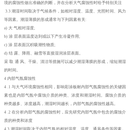
境的腐蚀性做出准确的判断，并在分析大气腐蚀性时给予特别关注
3.3 潮湿时间取决于气候条件，如相对湿度、温度、光照时间、风力
等因素。潮湿薄膜的形成通常与下列因素有关:
a) 大 气相对湿度;
b) 涂 层表面温度达到或以下产生冷凝作用;
c) 涂 层表面沉积吸潮性物质;
d) 结 露、降雨、融雪等直接湿润涂层表面。
采 取 通 风、干燥、清洁等措施可以减少潮湿薄膜的形成，缩短潮湿
的时间。
4 内部气氛腐蚀性
4 .1 与大气环境腐蚀性相同，影响彩涂板耐内部气氛腐蚀性的关键因
素也是内部气氛中腐蚀介质的种类、浓度和潮湿时间。腐蚀介质的
种类越多、浓度越高，潮湿时间越长，内部气氛的腐蚀性越高。
4 .2 在分析内部气氛的腐蚀性时，应先研究内部气氛中包含的腐蚀介
质的种类和浓度
4.3 潮湿时间取决于内部气氛的相对湿度、温度、通风条件等因素。