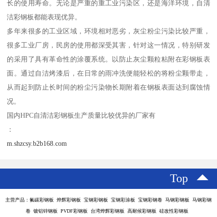
长的使用寿命。无论是严重的重工业污染区，还是海洋环境，自清
洁彩钢板都能表现优异。
多年来很多的工业区域，环境相对恶劣，灰尘粉尘污染比较严重，
很多工业厂房，民房的使用都深受其害，针对这一情况，特别研发
的采用了具有革命性的涂覆系统。以防止灰尘颗粒粘附在彩钢板表
面。通过自洁烤漆后，在日常的雨冲洗便能轻松的将粉尘颗带走，
从而起到防止长时间的粉尘污染物长期附着在钢板表面达到腐蚀情
况。
国内HPC自清洁彩钢板生产质量比较优异的厂家有
：
m.shzcsy.b2b168.com
Top
主营产品：氟碳彩钢板 烨辉彩钢板 宝钢彩钢板 宝钢彩涂板 宝钢彩钢卷 马钢彩钢板 马钢彩钢
卷 镀铝锌钢板 PVDF彩钢板 台湾烨辉彩钢板 高耐候彩钢板 硅改性彩钢板