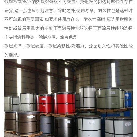
镀锌板或75/75的热镀铝锌板不同镀层种类钢板的切边耐腐蚀性存在
差异,这一点也应引起注意。除此之外,使用寿命、耐久性也是选材时
不可忽视的重要因素,如要求使用寿命长、耐久性高时,应选用耐腐蚀
性好或镀层重量大的基板正面涂层性能的选择正面涂层性能的选择
主要指涂料种类、涂层厚度、涂层色差
涂层光泽、涂层硬度、涂层柔韧性/附着力、涂层耐久性和其他性能
的选择。