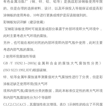
有色金属冶炼厂（铜、锌、铝、铅等）是挑战彩涂钢板使用年限
的。但是合理的选择材料、设计、以及环保投入等能保证或提高彩
涂钢板的使用寿命。10年进行更换或维护是应该能做到的。
彩钢板知识详解（建议收藏）
宝钢彩涂板使用时可能直接或部分暴露于外部环境即大气环境中，
此时主要考虑大气环境的腐蚀。
另外，也可能在相对封闭的内部环境即内部气氛中使用，此时主要
考虑内部气氛的腐蚀。
2 使用环境腐蚀性等级
GB /T 19292.1--2003((金属和合金的腐蚀大气腐蚀性分类》
(ISO 9223:1992,IDT)根据碳钢、
锌、铝等金属年腐蚀速率测量值对大气腐蚀性进行了分类，但是彩
涂板还缺乏使用环境(指大气环
境和内部气氛)腐蚀性分类的数据，因此本标准仅定性的将大气环境
和内部气氛腐蚀性分为5个等级即
C1,C2,C3,C4,C5，其腐蚀性依次增强。表D. 1示例性的给出了不同腐