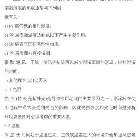
潮湿薄膜的形成通常与下列因
素有关:
a) 内 部气氛的相对湿度;
b) 涂 层表面温度达到或以下产生冷凝作用;
c) 涂 层表面沉积吸潮性物质;
d) 涂 层表面被直接湿润。
采 取 通 风、干燥、清洁等措施可以减少潮湿薄膜的形成，缩短潮湿
的时间。
5 其他腐蚀(老化)因素
5. 1 光照
光 照 (特 别是紫外光)是导致涂层老化的主要原因之一，彩涂板在使
用过程中通常会受到光照的影响，因此光照强度和光照时间是分析
环境腐蚀性时必须考虑的重要因素。
5.2 温度
涂 层 长 时间处于温度过高、过低或温差过大的环境中会加速涂层老