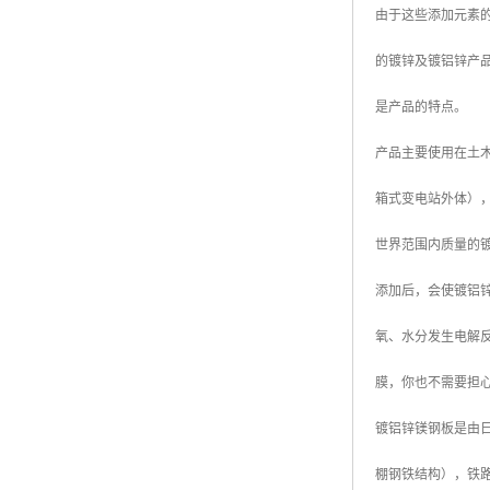
由于这些添加元素
高耐候彩涂板
烨辉彩钢板
的镀锌及镀铝锌产
宝钢彩钢卷
是产品的特点。
宝钢彩钢板
产品主要使用在土木
宝钢彩涂板
箱式变电站外体）
氟碳彩钢板
世界范围内质量的镀
添加后，会使镀铝
氧、水分发生电解
膜，你也不需要担
镀铝锌镁钢板是由日本
棚钢铁结构），铁