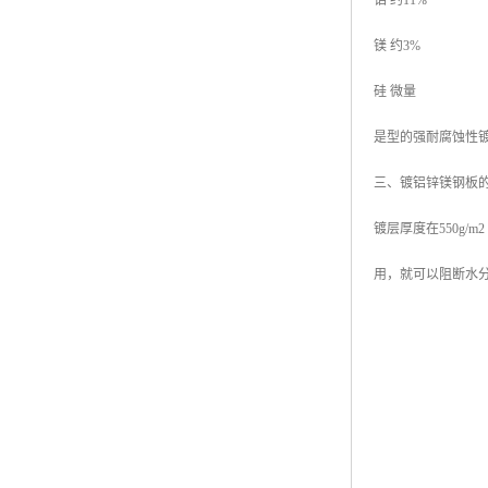
铝 约11%
镁 约3%
硅 微量
是型的强耐腐蚀性
三、镀铝锌镁钢板
镀层厚度在550g
用，就可以阻断水