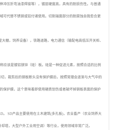
伸冲压折弯油漆焊接等），镀层硬度高，具有的耐损伤性。与普通
域可代替不锈钢或铝付诸使用。切割端面部分的耐腐蚀自我愈合更
, 温室大棚，饲养设备），铁路道路，电力通信（输配电高低压开关柜、
其全称应该是镀铝镁锌（硅）板。硅是一种促进元素，按照合适的比例
剪切，裁剪后的钢板断头没有保护膜后，按照常理会逐渐与大气中的
的保护膜，这个意味着即使用硬质划伤或者破坏掉钢板表面的保护
称SD。 SD产品主要使用在土木建筑(多孔板)，农业畜产（农业饲养大
冷却塔，大型户外工业用空调）等行业，使用领域非常广泛。