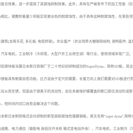
的复合效果，进一步提高了其腐蚀抑制效果。此外，具有在严峻条件下的加工性能（拉
品相比，镀敷附着量少却能实现更出色的耐腐蚀性，由于具有这种耐腐蚀性，在某些领
建筑(龙骨天花, 多孔板, 电缆桥架)，农业畜产（农业饲养大棚钢铁结构, 钢构配件
，汽车电机，工业制冷（冷却塔，大型户外工业用空调）等行业，使用领域非常广泛。
铝镁锌板当属日本新日铁钢厂于二十世纪初研制成功的SuperDyma，简称SD板，
锌镁板具有断面自愈功能，比方说由于定尺的需要，长度方向上我们需要对SD板进行
反应从而生锈，但是由于镁离子的流动性，会在未被保护膜覆盖的断口部位流动形成新
心，短时间内切口自愈会解决这个问题。
新日本制铁株式会社研制的新型高耐腐蚀性镀膜钢板，英文名称“super dyma”,简
路道路，电力通信（输配电 高低压开关柜 箱式变电站外体），汽车电机，工业制冷（