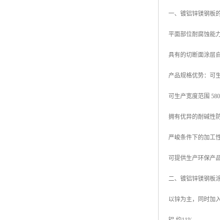
一、镀铝锌镁钢板
平面部位耐腐蚀能力
具有的切断面涂层
产品规格优势：可生产厚
可生产宽度范围 580mm
拥有优异的耐碱性
严峻条件下的加工
可提供生产环保产品
二、镀铝锌镁钢板
以锌为主，同时加