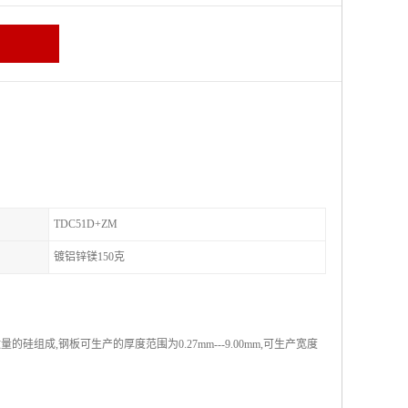
TDC51D+ZM
镀铝锌镁150克
成,钢板可生产的厚度范围为0.27mm---9.00mm,可生产宽度