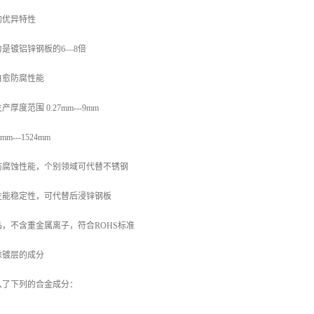
的优异特性
是镀铝锌钢板的6—8倍
自愈防腐性能
度范围 0.27mm---9mm
---1524mm
防腐蚀性能，个别领域可代替不锈钢
性能稳定性，可代替后浸锌钢板
，不含重金属离子，符合ROHS标准
涂镀层的成分
入了下列的合金成分：