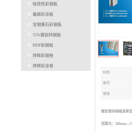
硅改性彩钢板
氟碳彩涂板
宝钢黄石彩钢板
55%镀铝锌钢板
HDP彩钢板
烨辉彩钢卷
烨辉彩涂卷
材质
马钢彩钢板卷
钢号
宝钢彩涂卷
镀层
SMP硅改性彩钢板
烨辉彩涂板
镀铝镁锌钢板是新型高
镀铝锌
范围为：580mm---1
马钢彩涂板