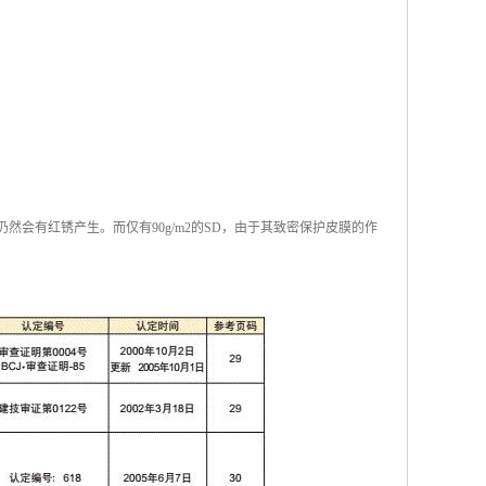
仍然会有红锈产生。而仅有90g/m2的SD，由于其致密保护皮膜的作