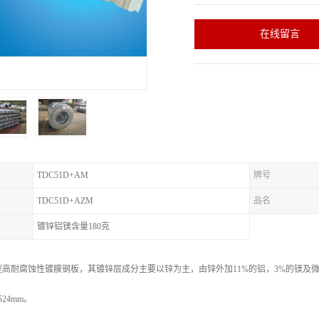
在线留言
TDC51D+AM
牌号
TDC51D+AZM
品名
镀锌铝镁含量180克
耐腐蚀性镀膜钢板，其镀锌层成分主要以锌为主，由锌外加11%的铝，3%的镁及微量的硅组
524mm。