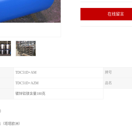
在线留言
TDC51D+AM
牌号
TDC51D+AZM
品名
镀锌铝镁含量180克
标）
铁（塔塔欧洲）