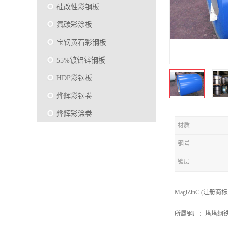
硅改性彩钢板
氟碳彩涂板
宝钢黄石彩钢板
55%镀铝锌钢板
HDP彩钢板
烨辉彩钢卷
烨辉彩涂卷
材质
马钢彩钢板卷
钢号
宝钢彩涂卷
镀层
SMP硅改性彩钢板
烨辉彩涂板
MagiZinC (注册商
镀铝锌
所属钢厂：塔塔纲
马钢彩涂板