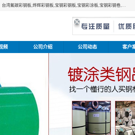
上海志辰实业有限公司主要经销:上海宝钢彩钢卷（宝钢总厂）台湾氟碳彩钢板,烨辉彩钢板,宝钢彩钢板,宝钢彩涂板,宝钢彩钢卷,马钢彩钢板,马钢彩钢卷,镀铝锌钢板,PVDF彩钢板,台湾烨辉彩钢板,高耐候彩钢板,硅改性彩钢板,规格齐全。
视频
公司介绍
公司动态
客户