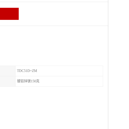
TDC51D+ZM
镀铝锌镁150克