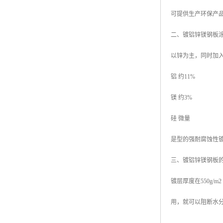
可提供生产环保产品
二、镀铝锌镁钢板
以锌为主，同时加
铝 约11%
镁 约3%
硅 微量
是型的强耐腐蚀性
三、镀铝锌镁钢板
镀层厚度在550g
用，就可以阻断水