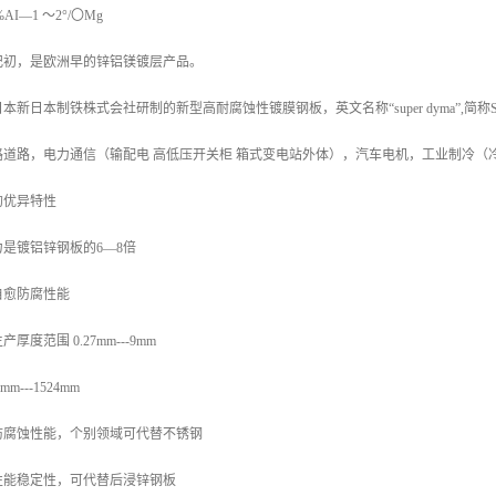
AI—1 〜2°/〇Mg
纪初，是欧洲早的锌铝镁镀层产品。
新日本制铁株式会社研制的新型高耐腐蚀性镀膜钢板，英文名称“super dyma”,简
路道路，电力通信（输配电 高低压开关柜 箱式变电站外体），汽车电机，工业制冷（
的优异特性
是镀铝锌钢板的6—8倍
自愈防腐性能
度范围 0.27mm---9mm
---1524mm
防腐蚀性能，个别领域可代替不锈钢
性能稳定性，可代替后浸锌钢板