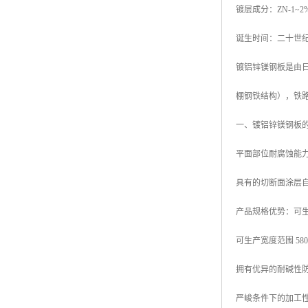
镀层成分：ZN-1~2%
高耐候彩涂板
烨辉彩钢板
诞生时间：二十世
宝钢彩钢卷
镀铝锌镁钢板是由日本
宝钢彩钢板
棚钢铁结构），铁
宝钢彩涂板
一、镀铝锌镁钢板
氟碳彩钢板
平面部位耐腐蚀能力
具有的切断面涂层
产品规格优势：可生产厚
可生产宽度范围 580mm
拥有优异的耐碱性
严峻条件下的加工