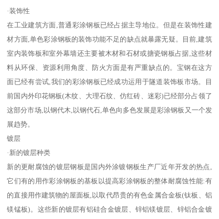
·装饰性
在工业建筑方面,普通彩涂钢板已经占据主导地位。但是在装饰性建
材方面,单色彩涂钢板的装饰功能不足的缺点就暴露无疑。目前,建筑
室内装饰板和室外幕墙还主要被木材和石材或搪瓷钢板占据,这些材
料从环保、资源利用角度、防火方面是有严重缺点的。宝钢在这方
面已经有尝试,我们的彩涂钢板已经成功运用于隧道装饰板市场。目
前国内外印花钢板(木纹、大理石纹、仿红砖、迷彩)已经部分占领了
这部分市场,以钢代木,以钢代石,单色向多色发展是彩涂钢板又一个发
展趋势。
镀层
·新的镀层种类
新的更耐腐蚀的镀层钢板是国内外涂镀钢板生产厂近年开发的热点,
它们有的用作彩涂钢板的基板以提高彩涂钢板的整体耐腐蚀性能:有
的直接用作建筑物的屋面板,以取代昂贵的有色金属合金板(钛板、铝
镁锰板)。这些新的镀层有铝硅合金镀层、锌铝镁镀层、锌铝合金镀