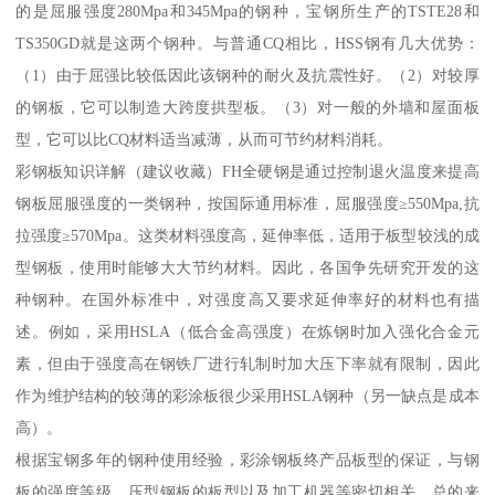
的是屈服强度280Mpa和345Mpa的钢种，宝钢所生产的TSTE28和
TS350GD就是这两个钢种。与普通CQ相比，HSS钢有几大优势：
（1）由于屈强比较低因此该钢种的耐火及抗震性好。（2）对较厚
的钢板，它可以制造大跨度拱型板。（3）对一般的外墙和屋面板
型，它可以比CQ材料适当减薄，从而可节约材料消耗。
彩钢板知识详解（建议收藏）FH全硬钢是通过控制退火温度来提高
钢板屈服强度的一类钢种，按国际通用标准，屈服强度≥550Mpa,抗
拉强度≥570Mpa。这类材料强度高，延伸率低，适用于板型较浅的成
型钢板，使用时能够大大节约材料。因此，各国争先研究开发的这
种钢种。在国外标准中，对强度高又要求延伸率好的材料也有描
述。例如，采用HSLA（低合金高强度）在炼钢时加入强化合金元
素，但由于强度高在钢铁厂进行轧制时加大压下率就有限制，因此
作为维护结构的较薄的彩涂板很少采用HSLA钢种（另一缺点是成本
高）。
根据宝钢多年的钢种使用经验，彩涂钢板终产品板型的保证，与钢
板的强度等级、压型钢板的板型以及加工机器等密切相关。总的来