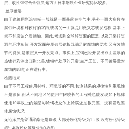
层、改性锌铝合金镀层,这方面日本钢铁企业研究得比较多。
·差厚镀层
由于建筑用彩涂钢板一般就是一面暴露在空气中,另外一面大多数在
腐蚀环境相对较好的室内,或者另一面就是用做夹芯或发泡板:基本上
就不和腐蚀介质接触。因此,考虑到全球锌资源的匮乏,以及开采锌资
源的环境负荷,开发双面差厚镀层钢板既满足耐腐蚀的要求,又有效地
节约资源,是镀层又一开发亮点。事实上,宝钢已经开发出双面差厚的
热镀锌彩涂出口到北美,镀铝锌差厚的开发(生产工艺、不同镀层量对
腐蚀的影响)正在进行中。
检测结果
由于不同工程使用材料、环境等的不同,检测结果的规律性和重现性
不是很多,但从不同地区的使用年限较长的工程处也能发现如下规律
使用10年以上的聚酯彩涂钢板总体上涂膜还是很完整、没有发现整
体腐蚀状况;
无论涂层是普通聚酯还是氟碳,大部分粉化等级为1-2级,没有粉化等级
超过4级(粉化等级分为0-8级)