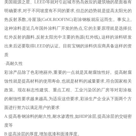
美国能源之星、LEED等就对引起城市热岛效应的建筑物的星面板有
明确要求,对于不同坡度有不同的要求,但总的趋势就是提高太阳光的
热反射系数,冷屋顶(CoOLROOFING)彩涂钢板就应运而生。事实上,
这种涂料是近几年国外涂料厂开发的热点,它的主要原理就是选择抗
红外反射的颜料,反射太阳光中主要的热源(红外线),这样的涂料研发
出来后还要取得LEED的认证。目前宝钢的涂料供应商具备这样的资
质
·高耐久性
彩涂产品除了色彩艳丽外,重要的一点就是其耐腐蚀性好。提高耐腐
蚀性就是提高材料的使用寿命,也就是材料的减量要求,符合国家相关
政策。现在标志性建筑、重点工程、工业污染区的厂房等对彩涂板
的耐蚀性要求越来越高,为适应这些要求,彩涂生产企业从下面两个方
面进行努力以满足用户的要求
A:提高卷钢涂料的耐久性,耐水渗透性,如HDP涂层,提高涂层的交链密
度等
B:提高涂层的厚度,增加底漆和面漆厚度。