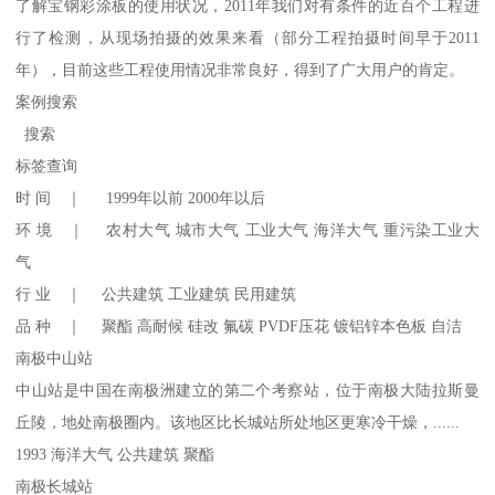
了解宝钢彩涂板的使用状况，2011年我们对有条件的近百个工程进
行了检测，从现场拍摄的效果来看（部分工程拍摄时间早于2011
年），目前这些工程使用情况非常良好，得到了广大用户的肯定。
案例搜索
搜索
标签查询
时 间 ｜ 1999年以前 2000年以后
环 境 ｜ 农村大气 城市大气 工业大气 海洋大气 重污染工业大
气
行 业 ｜ 公共建筑 工业建筑 民用建筑
品 种 ｜ 聚酯 高耐候 硅改 氟碳 PVDF压花 镀铝锌本色板 自洁
南极中山站
中山站是中国在南极洲建立的第二个考察站，位于南极大陆拉斯曼
丘陵，地处南极圈内。该地区比长城站所处地区更寒冷干燥，......
1993 海洋大气 公共建筑 聚酯
南极长城站