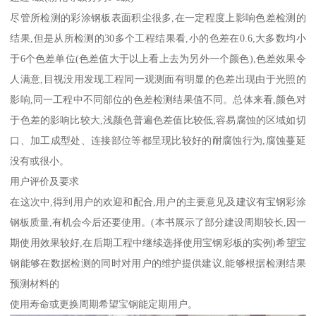
尽管所检测的彩涂钢板表面积尘很多,在一定程度上影响色差检测的
结果,但是从所检测的30多个工程结果看,小的色差在0.6,大多数均小
于6个色差单位(色差值大于以上看上去为另外一个颜色),色差效果令
人满意,目视没用发现工程同一观测面有明显的色差出现由于光照的
影响,同一工程中不同部位的色差检测结果值不同。总体来看,颜色对
于色差的影响比较大,浅颜色普遍色差值比较低;容易腐蚀的区域如切
口、加工成型处、连接部位等都呈现比较好的耐腐蚀行为,腐蚀蔓延
没有或很小。
用户评价及要求
在这次中,得到用户的欢迎和配合,用户的主要意见及建议有宝钢彩涂
钢板质量,有机会今后还要使用。(本书展示了部分建设周期较长,因一
期使用效果较好,在后期工程中继续选择使用宝钢彩板的实例)希望宝
钢能够在数据检测的同时对用户的维护提供建议,能够根据检测结果
预测材料的
使用寿命或更换周期希望宝钢能定期用户。