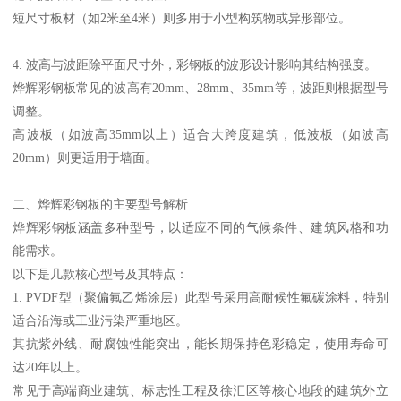
短尺寸板材（如2米至4米）则多用于小型构筑物或异形部位。
4. 波高与波距除平面尺寸外，彩钢板的波形设计影响其结构强度。
烨辉彩钢板常见的波高有20mm、28mm、35mm等，波距则根据型号
调整。
高波板（如波高35mm以上）适合大跨度建筑，低波板（如波高
20mm）则更适用于墙面。
二、烨辉彩钢板的主要型号解析
烨辉彩钢板涵盖多种型号，以适应不同的气候条件、建筑风格和功
能需求。
以下是几款核心型号及其特点：
1. PVDF型（聚偏氟乙烯涂层）此型号采用高耐候性氟碳涂料，特别
适合沿海或工业污染严重地区。
其抗紫外线、耐腐蚀性能突出，能长期保持色彩稳定，使用寿命可
达20年以上。
常见于高端商业建筑、标志性工程及徐汇区等核心地段的建筑外立