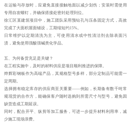
在运输与存放时，应避免直接接触地面以减少划伤；安装时需使用
专用自攻螺钉，并确保搭接处密封处理到位。
徐汇区某建筑项目中，施工团队采用预钻孔与压条固定方式，高效
完成了大面积屋面铺设，工期缩短约15%。
日常维护以定期清洗为主，可使用清水或中性清洁剂去除表面污
渍，避免使用强酸强碱类化学品。
五、为何备货充足是关键？
在工程实施中，及时的材料供应是项目顺利推进的保障。
烨辉彩钢板作为高端产品，其规格型号多样，部分定制品可能需一
定周期。
选择拥有稳定库存的供应商至关重要——例如，长期备有数千吨常
规现货的合作方，能确保客户随时选购到所需尺寸与型号，避免因
缺货造成工期延误。
同时，配合开平、纵剪等加工服务，可进一步提升材料利用率，减
少施工现场浪费。