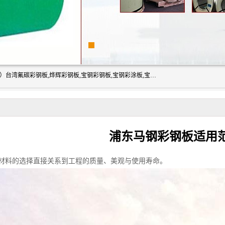
上海志辰实业有限公司主要经销:上海宝钢彩钢卷（宝钢总厂）台湾氟碳彩钢板,烨辉彩钢板,宝钢彩钢板,宝钢彩涂板,宝钢彩钢卷,马钢彩钢板,马钢彩钢卷,镀铝锌钢板,PVDF彩钢板,台湾烨辉彩钢板,高耐候彩钢板,硅改性彩钢板,规格齐全。
浦东马钢彩钢板适用
材料的选择直接关系到工程的质量、美观与使用寿命。