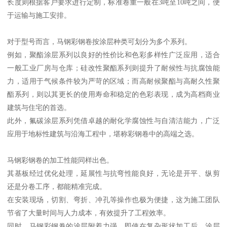
长度则根据客户要求进行定制，标准卷重一般在3吨至10吨之间，便
于运输与施工安排。
对于型号而言，马钢彩钢卷按涂层种类可划分为多个系列。
例如，聚酯涂层系列以良好的性价比和色彩多样性广泛应用，适合
一般工业厂房与仓库；硅改性聚酯系列则提升了耐候性与抗腐蚀能
力，适用于气候条件较为严苛的区域；而高耐候聚酯与高耐久性聚
酯系列，则以其更长的使用寿命和稳定的色彩表现，成为高档商业
建筑与住宅的首选。
此外，氟碳涂层系列凭借卓越的耐化学腐蚀性与自清洁能力，广泛
应用于地标性建筑与沿海工程中，堪称彩钢卷中的高端之选。
马钢彩钢卷的加工性能同样出色。
其基板经过优化处理，延展性与抗弯性能良好，无论是开平、纵剪
还是分卷工序，都能精准完成。
在安装现场，切割、弯折、冲孔等操作也极为便捷，这为施工团队
节省了大量时间与人力成本，有效提升了工程效率。
同时，马钢彩钢卷的涂层附着力强，即使在复杂形状加工后，涂层