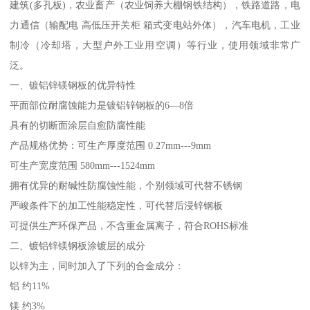
建筑(多孔板)，农业畜产（农业饲养大棚钢铁结构），铁路道路，电
力通信（输配电 高低压开关柜 箱式变电站外体），汽车电机，工业
制冷（冷却塔，大型户外工业用空调）等行业，使用领域非常广
泛。
一、镀铝锌镁钢板的优异特性
平面部位耐腐蚀能力是镀铝锌钢板的6—8倍
具有的切断面涂层自愈防腐性能
产品规格优势：可生产厚度范围 0.27mm---9mm
可生产宽度范围 580mm---1524mm
拥有优异的耐碱性防腐蚀性能，个别领域可代替不锈钢
严峻条件下的加工性能稳定性，可代替后浸锌钢板
可提供生产环保产品，不含重金属离子，符合ROHS标准
二、镀铝锌镁钢板涂镀层的成分
以锌为主，同时加入了下列的合金成分：
铝 约11%
镁 约3%