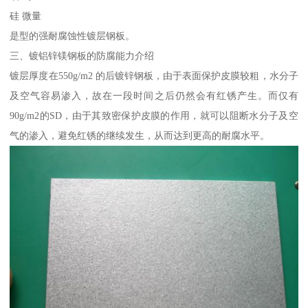
硅 微量
是型的强耐腐蚀性镀层钢板。
三、镀铝锌镁钢板的防腐能力介绍
镀层厚度在550g/m2 的后镀锌钢板，由于表面保护皮膜较粗，水分子
及空气容易渗入，故在一段时间之后仍然会有红锈产生。而仅有
90g/m2的SD，由于其致密保护皮膜的作用，就可以阻断水分子及空
气的渗入，避免红锈的继续发生，从而达到更高的耐腐水平。