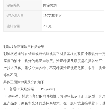
涂层结构
两涂两烘
镀铝锌含量
150克每平方
镀锌含量
280克
彩涂板卷正面涂层种类介绍
彩涂板卷通过在镀锌或镀铝锌或其它材质基板的双面涂覆烘烤一定
厚度的油漆。烘烤的此层为涂层。涂层种类及厚度需根据各钢厂生
产技术及客户需求分为多种，不同种类涂层使用范围、条件、质量
等各不同。
具体正面漆种类及介如如下：
1、 普通PE聚脂涂层 （Polyester）
PE涂料对于材质有良好的附件着性，彩涂钢板易于加工成型，价廉
且产品多，颜色和光泽的选择余地大。在一般环境直接曝露下，基