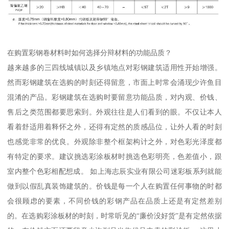
在购置彩钢卷材料时如何选择分辩材料的功能品质？
越来越多的三四线城镇以及乡镇地点对彩钢建筑适用性开始增强。
然而彩钢建筑在选购的时刻还得留意，市面上时常会涌现少许鱼目
混淆的产品。彩钢建筑在选购时要留意功能品质，对内观、价钱、
售后之类范围都要思索到。外观往往是人们看到的眼。不仅让本人
看着舒适用着释怀之外，还得有定然的质感品位，让外人看的时刻
也感觉非常的优良。外观除非整个框架构计之外，对色彩光泽度都
有特定的要求。建议挑选彩涂板材时挑选色彩明亮，色差值小，跟
室内整个色彩相配想成。 如上海志辰实业有限公司迷彩板系列就能
做到以假乱真装饰建筑的。价钱是每一个人在购置任何事物的时都
会很顾虑的要素，不同价钱的彩钢产品在品质上还是有定然差别
的。在选购彩涂板材的时刻，时常听见的“廉价没好货”是有定然依据