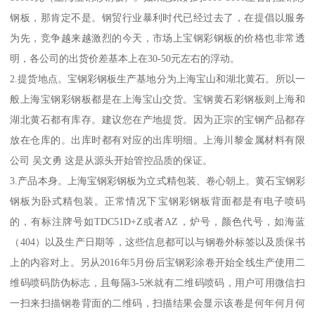
钢板，那肯定不是。钢贸行业暴利时代已经过去了，在提倡以服务
为先，竞争越来越激烈的今天，市场上宝钢彩钢板的价格也非常透
明，各公司的出货价差基本上在30-50元左右的浮动。
2.提货地点。宝钢彩钢板生产基地分为上海宝山和湖北黄石。所以一
般上海宝钢彩钢板都是在上海宝山交货。宝钢黄石彩钢板则上海和
湖北黄石都有库存。建议您在产地提货。因为正宗的宝钢产品都存
放在仓库的。出库时都有对应的出库明细。上海川黎金属材料有限
公司 吴文勇 这是从源头开始管控品质的保证。
3.产品本身。上海宝钢彩钢板为立式精包装、卷心朝上。黄石宝钢彩
钢板为卧式精包装。正常情况下宝钢彩钢板背面都是有电子喷码
的，有标注牌号如TDC51D+Z或者AZ，炉号，颜色代号，如海蓝
（404）以及生产日期等，这些信息都可以与钢卷外标签以及质保书
上的内容对上。另从2016年5月份后宝钢彩涂卷开始全线生产使用二
维码喷码防伪标志，且每隔3-5米就有二维码喷码，用户可用微信扫
一扫来扫描钢卷背面的二维码，扫描结果会显示该卷是何年何月何