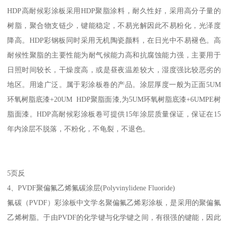
HDP高耐候彩涂板采用HDP聚脂涂料，耐久性好，采用高分子量的
树脂，聚合物支链少，键能稳定，不易光解因此不易粉化，光泽度
降高。HDP彩钢板同时采用无机陶瓷颜料，在日光中不易褪色。高
耐候性聚脂的主要性能为耐气候能力高和抗腐蚀能力强，主要用于
日照时间较长，干燥度高，或是昼夜温差较大，湿度强比较恶劣的
地区。用途广泛。属于彩涂板卷的产品。涂层厚度一般为正面5UM
环氧树脂底漆+20UM HDP聚脂面漆,为5UM环氧树脂底漆+6UMPE树
脂面漆。HDP高耐候彩涂板卷可提供15年涂层质量保证，保证在15
年内涂层不脱落，不粉化，不龟裂，不退色。
5页反
4、PVDF聚偏氟乙烯氟碳涂层(Polyvinylidene Fluoride)
氟碳（PVDF）彩涂板中文学名聚偏氟乙烯彩涂板，是采用的聚偏氟
乙烯树脂。于由PVDF的化学键与化学键之间，有很强的键能，因此