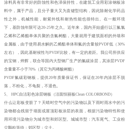
涂料具有非常好的防蚀性和色泽保持性，在建筑工业用彩涂钢板涂
料中，属于产品，且分子量大又为直键型结构，因此除耐化学药品
性之外，机械性能，耐紫外线和耐热性能也很特出。在一般环境
下，基防蚀年限可达20-25年之久。近年来，国内开始盛行以三氟氯
乙烯和乙烯酯单体共聚的含氟树酯，大量就用于建筑面积的外墙和
金属板，由于使用易水解的乙烯酯单体和氟的含量较PVDF低（30%
左右），因此基耐候性与PVDF比较，有一定的差距。我公司所供应
的宝钢，烨辉，联合等国内大型钢厂生产的氟碳涂层，其涂层PVDF
含量量不小于70%（其它为丙稀酸树酯）
PVDF氟碳彩钢板，提供20年质量保证书，保证在20年内涂层不脱
落，不粉化，不龟裂，不退色。
5、 HPC自洁彩色涂层钢板（洁面恒丽板Clean COLORBOND）
什么让彩板变脏了？天晴时空气中的污染物以及下雨时雨水中的污
染物都会残留于墙面或屋顶彩板涂层的表面，根据污染物特性和使
用环境污染物分为城市型和郊区型。城城市型：汽车尾气、工业粉
尘颗粒等待；郊区型：尘土。