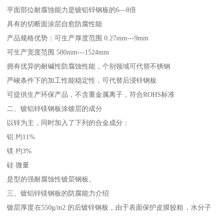
平面部位耐腐蚀能力是镀铝锌钢板的6—8倍
具有的切断面涂层自愈防腐性能
产品规格优势：可生产厚度范围 0.27mm---9mm
可生产宽度范围 580mm---1524mm
拥有优异的耐碱性防腐蚀性能，个别领域可代替不锈钢
严峻条件下的加工性能稳定性，可代替后浸锌钢板
可提供生产环保产品，不含重金属离子，符合ROHS标准
二、镀铝锌镁钢板涂镀层的成分
以锌为主，同时加入了下列的合金成分：
铝 约11%
镁 约3%
硅 微量
是型的强耐腐蚀性镀层钢板。
三、镀铝锌镁钢板的防腐能力介绍
镀层厚度在550g/m2 的后镀锌钢板，由于表面保护皮膜较粗，水分子