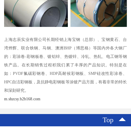
上海志辰实业有限公司长期经销上海宝钢（总部）、宝钢黄石、台
湾烨辉、联合铁钢、马钢、澳洲BHP（博思格）等国内外各大钢厂
的：彩涂卷-彩钢板卷、镀铝锌、热镀锌、冷轧、热轧、电工钢等钢
铁产品。在长期销售过程积我们累了丰厚的产品知识。特别是在
如：PVDF氟碳彩钢卷、HDP高耐候彩钢板、SMP硅改性彩涂卷、
HPC自洁彩钢板，及抗静电彩钢板等涂镀产品方面，有着非常的特长
和深刻研究。
m.shzcsy.b2b168.com
Top