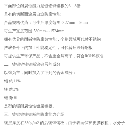
平面部位耐腐蚀能力是镀铝锌钢板的6—8倍
具有的切断面涂层自愈防腐性能
产品规格优势：可生产厚度范围 0.27mm---9mm
可生产宽度范围 580mm---1524mm
拥有优异的耐碱性防腐蚀性能，个别领域可代替不锈钢
严峻条件下的加工性能稳定性，可代替后浸锌钢板
可提供生产环保产品，不含重金属离子，符合ROHS标准
二、镀铝锌镁钢板涂镀层的成分
以锌为主，同时加入了下列的合金成分：
铝 约11%
镁 约3%
硅 微量
是型的强耐腐蚀性镀层钢板。
三、镀铝锌镁钢板的防腐能力介绍
镀层厚度在550g/m2 的后镀锌钢板，由于表面保护皮膜较粗，水分子