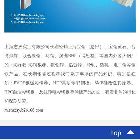
上海志辰实业有限公司长期经销上海宝钢（总部）、宝钢黄石、台
湾烨辉、联合铁钢、马钢、澳洲BHP（博思格）等国内外各大钢厂
的：彩涂卷-彩钢板卷、镀铝锌、热镀锌、冷轧、热轧、电工钢等钢
铁产品。在长期销售过程积我们累了丰厚的产品知识。特别是在
如：PVDF氟碳彩钢卷、HDP高耐候彩钢板、SMP硅改性彩涂卷、
HPC自洁彩钢板，及抗静电彩钢板等涂镀产品方面，有着非常的特长
和深刻研究。
m.shzcsy.b2b168.com
Top