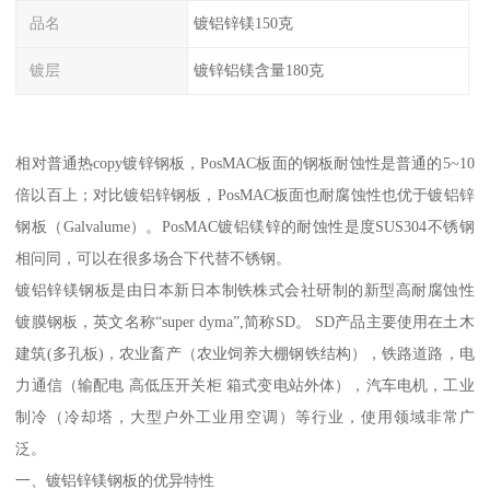
品名
镀铝锌镁150克
镀层
镀锌铝镁含量180克
相对普通热copy镀锌钢板，PosMAC板面的钢板耐蚀性是普通的5~10
倍以百上；对比镀铝锌钢板，PosMAC板面也耐腐蚀性也优于镀铝锌
钢板（Galvalume）。PosMAC镀铝镁锌的耐蚀性是度SUS304不锈钢
相问同，可以在很多场合下代替不锈钢。
镀铝锌镁钢板是由日本新日本制铁株式会社研制的新型高耐腐蚀性
镀膜钢板，英文名称“super dyma”,简称SD。 SD产品主要使用在土木
建筑(多孔板)，农业畜产（农业饲养大棚钢铁结构），铁路道路，电
力通信（输配电 高低压开关柜 箱式变电站外体），汽车电机，工业
制冷（冷却塔，大型户外工业用空调）等行业，使用领域非常广
泛。
一、镀铝锌镁钢板的优异特性