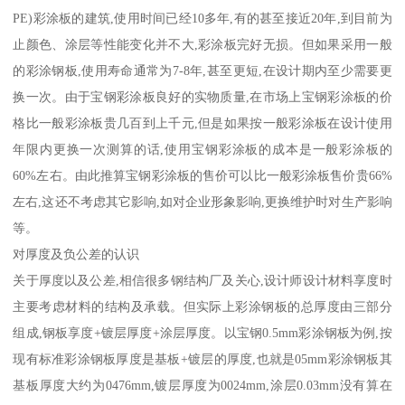
PE)彩涂板的建筑,使用时间已经10多年,有的甚至接近20年,到目前为
止颜色、涂层等性能变化并不大,彩涂板完好无损。但如果采用一般
的彩涂钢板,使用寿命通常为7-8年,甚至更短,在设计期内至少需要更
换一次。由于宝钢彩涂板良好的实物质量,在市场上宝钢彩涂板的价
格比一般彩涂板贵几百到上千元,但是如果按一般彩涂板在设计使用
年限内更换一次测算的话,使用宝钢彩涂板的成本是一般彩涂板的
60%左右。由此推算宝钢彩涂板的售价可以比一般彩涂板售价贵66%
左右,这还不考虑其它影响,如对企业形象影响,更换维护时对生产影响
等。
对厚度及负公差的认识
关于厚度以及公差,相信很多钢结构厂及关心,设计师设计材料享度时
主要考虑材料的结构及承载。但实际上彩涂钢板的总厚度由三部分
组成,钢板享度+镀层厚度+涂层厚度。以宝钢0.5mm彩涂钢板为例,按
现有标准彩涂钢板厚度是基板+镀层的厚度,也就是05mm彩涂钢板其
基板厚度大约为0476mm,镀层厚度为0024mm,涂层0.03mm没有算在