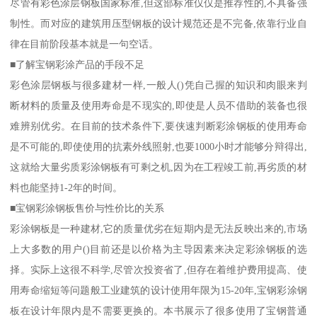
尽管有彩色涂层钢板国家标准,但这部标准仅仅是推荐性的,不具备强
制性。而对应的建筑用压型钢板的设计规范还是不完备,依靠行业自
律在目前阶段基本就是一句空话。
■了解宝钢彩涂产品的手段不足
彩色涂层钢板与很多建材一样,一般人()凭自己握的知识和肉眼来判
断材料的质量及使用寿命是不现实的,即使是人员不借助的装备也很
难辨别优劣。在目前的技术条件下,要侠速判断彩涂钢板的使用寿命
是不可能的,即使使用的抗素外线照射,也要1000小时才能够分辩得出,
这就给大量劣质彩涂钢板有可剩之机,因为在工程竣工前,再劣质的材
料也能坚持1-2年的时间。
■宝钢彩涂钢板售价与性价比的关系
彩涂钢板是一种建材,它的质量优劣在短期内是无法反映出来的,市场
上大多数的用户()目前还是以价格为主导因素来决定彩涂钢板的选
择。实际上这很不科学,尽管次投资省了,但存在着维护费用提高、使
用寿命缩短等问题般工业建筑的设计使用年限为15-20年,宝钢彩涂钢
板在设计年限内是不需要更换的。本书展示了很多使用了宝钢普通