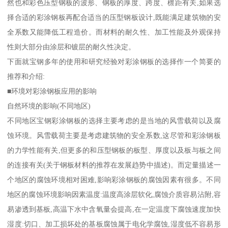
然也和彩色压型钢板的波形、钢板的厚度、跨度、檩距有关,如果选
择合适的彩涂钢板再配合适当的压型钢板设计,既能满足建筑物的安
全系数又能降低工程造价。而材料的耐久性、加工性能及外观保持
性则大部分由涂层和镀层的耐久性决定。
下面就宝钢多年的使用和研究经验对彩涂钢板的选择作一个简要的
推荐和介绍:
■环境对彩涂钢板应用的影响
自然环境的影响(不同地区)
不同地区宝钢彩涂钢板的选择主要考虑的是当地的风雪载荷以及腐
蚀环境。风雪载荷主要是考虑建筑物的安全系数,这尽管和彩涂钢板
的力学性能有关,但更多的和压型钢板的板型、厚度以及板与板之间
的连接有关(关于钢板材料的推荐在发展趋势中描述)。而定量描述一
个地区的腐蚀环境相对困难,影响彩涂钢板的腐蚀因素有很多。不同
地区的腐蚀环境影响因素温度:温度高涂层软化,腐蚀介质容易沾附,容
易渗透到基板,高温下水中含氧量会提高,在一定温度下腐蚀速度加快
湿度:切口、加工损坏处的基板腐蚀属于电化学腐蚀,湿度低不容易形