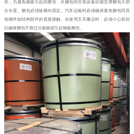
伤，为避免挠曲引起的擦伤，长捆包的吊装设备应能支撑捆包大部
分长度。捆包必须纵横向固定。汽车运输时必须确保避免捆包同其
他物件如结构部件的直接接触。在使用叉车搬运时，必须小心装卸
以确保捆包不致过分挠曲或引起钢板擦伤。