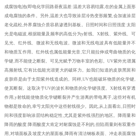
成腐蚀电池(即电化学回路昼夜温差:温差大容易结露,在的金属上面形
成电腐蚀的条件。另外,温差大也导致涂层冷热变形频繁,会加速涂层
老化疏松,外界腐蚀介质容易渗透到基板。日照时间和日照强度:太阳
光是电磁波,根据能量及频率的高低分为y射线、X射线、紫外线、可
见光、红外线、微波和无线电波。微波和无线电波具有低能量并不
和物质互作用。红外线也属低能量光音,它只能拉伸或弯曲物质的化
学键,而不能使之断裂。可见光赋予万物丰室的色彩。UV紫外光谱属
高频射线,它有比低能光谐更大的破坏力。如我们知道的皮肤黑斑和
皮肤癌是由于太阳紫外线造成的。同样,UV也能破坏物质的化学键,
使其断裂。这取决于UV的波长和物质的化学键强度。X射线有穿透
作用,y射线能使物质化学键断裂并产生游离的带电离子,这些对有机
物都是致命的,幸亏太阳光中这些射线很少。因此,从上面看出,日照时
间和强度影响涂层结构稳定性,尤其是紫外线强烈的地区。降雨量和
降雨的酸度:降雨酸度大肯定对耐腐蚀是不利的,但陷雨量则有双重作
用,对墙面板及坡度大的屋面板,降雨有清洁钢板表面、冲走表面腐蚀