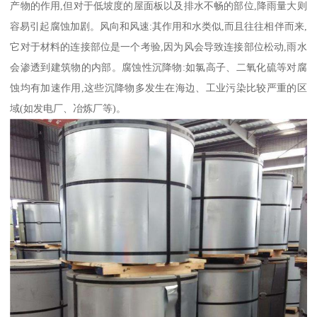
产物的作用,但对于低坡度的屋面板以及排水不畅的部位,降雨量大则
容易引起腐蚀加剧。风向和风速:其作用和水类似,而且往往相伴而来,
它对于材料的连接部位是一个考验,因为风会导致连接部位松动,雨水
会渗透到建筑物的内部。腐蚀性沉降物:如氯高子、二氧化硫等对腐
蚀均有加速作用,这些沉降物多发生在海边、工业污染比较严重的区
域(如发电厂、冶炼厂等)。