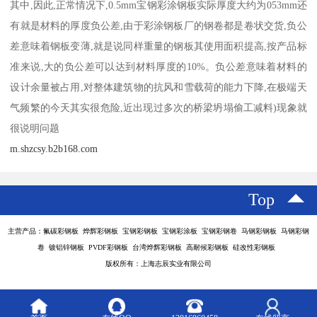
其中,因此,正常情况下,0.5mm宝钢彩涂钢板实际厚度大约为053mm还
有就是材料的厚度负公差,由于彩涂钢板厂的钢卷都是卷状交货,负公
差意味着钢板变薄,就是说同样重量的钢板其使用面积提高,按产品标
准来说,大的负公差可以达到材料厚度的10%。负公差意味着材料的
设计余量被占用,对整体建筑物的抗风和雪载荷的能力下降,在极端天
气频繁的今天其实很危险,近出现过多次的桥梁坍塌偷工减料)现象就
很说明问题
m.shzcsy.b2b168.com
Top
主营产品：氟碳彩钢板 烨辉彩钢板 宝钢彩钢板 宝钢彩涂板 宝钢彩钢卷 马钢彩钢板 马钢彩钢
卷 镀铝锌钢板 PVDF彩钢板 台湾烨辉彩钢板 高耐候彩钢板 硅改性彩钢板
版权所有：上海志辰实业有限公司