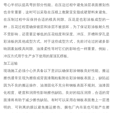
弯心半径以提高弯折部分性能。在压边过程中避免涂层表面擦划伤
也非常重要，这时可以采取在压模上敷聚亚安脂或硬塑料来避免。
在压制过程中应保持合适的模具间隙。压花是也彩涂板成型的一
种，压花过程需确保镀层和涂层不被损坏，为了保证彩涂板耐久性
不受影响，还需要足够低的压花锐度和深度。冲压、开槽和穿孔是
彩涂板的其他成型方式。对于这些成型方式，先前讨论过的诸多影
响因素如模具间隙、油漆柔性等对它们的影响也一样重要。例如，
冲压方式用于生产乡下使用的屋顶瓦楞板。
加工运输
现场施工必须小心并具备以下意识以确保彩涂钢板良好性能。搬运
擦伤通常呈现为擦痕或背面漆颗粒黏附在彩涂钢板表面上，缺陷起
因为不良的搬运操作、油漆固化不充分和钢板表面不规则。油漆固
化程度、硬度和润滑性影响擦伤缺陷。良好的辊压润滑，合适的背
面漆将有助于减少擦伤缺陷。有时可以采用在钢板表面敷上一层透
明的、可剥离的膜以避免搬运擦伤。捆包厂内吊装也可能产生擦