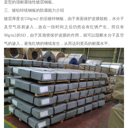
是型的强耐腐蚀性镀层钢板。
三、镀铝锌镁钢板的防腐能力介绍
镀层厚度在550g/m2 的后镀锌钢板，由于表面保护皮膜较粗，水分子
及空气容易渗入，故在一段时间之后仍然会有红锈产生。而仅有
90g/m2的SD，由于其致密保护皮膜的作用，就可以阻断水分子及空
气的渗入，避免红锈的继续发生，从而达到更高的耐腐水平。