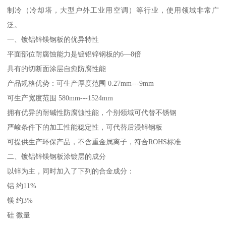
制冷（冷却塔，大型户外工业用空调）等行业，使用领域非常广
泛。
一、镀铝锌镁钢板的优异特性
平面部位耐腐蚀能力是镀铝锌钢板的6—8倍
具有的切断面涂层自愈防腐性能
产品规格优势：可生产厚度范围 0.27mm---9mm
可生产宽度范围 580mm---1524mm
拥有优异的耐碱性防腐蚀性能，个别领域可代替不锈钢
严峻条件下的加工性能稳定性，可代替后浸锌钢板
可提供生产环保产品，不含重金属离子，符合ROHS标准
二、镀铝锌镁钢板涂镀层的成分
以锌为主，同时加入了下列的合金成分：
铝 约11%
镁 约3%
硅 微量