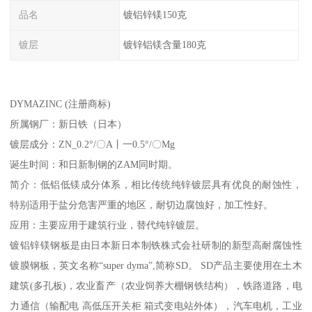
品名
镀铝锌镁150克
镀层
镀锌铝镁含量180克
DYMAZINC (注册商标)
所属钢厂：新日铁（日本）
镀层成分：ZN_0.2°/〇A丨一0.5°/〇Mg
诞生时间：和日新制钢的ZAM同时期。
简介：低铝低镁成分体系，相比传统纯锌镀层具有优良的耐蚀性，
特别适用于盐分危害严重的地区，耐切边腐蚀好，加工性好。
应用：主要应用于建筑行业，替代纯锌镀层。
镀铝锌镁钢板是由日本新日本制铁株式会社研制的新型高耐腐蚀性
镀膜钢板，英文名称“super dyma”,简称SD。 SD产品主要使用在土木
建筑(多孔板)，农业畜产（农业饲养大棚钢铁结构），铁路道路，电
力通信（输配电 高低压开关柜 箱式变电站外体），汽车电机，工业