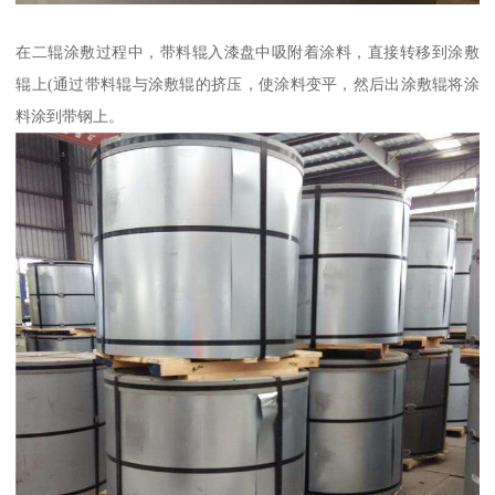
在二辊涂敷过程中，带料辊入漆盘中吸附着涂料，直接转移到涂敷
辊上(通过带料辊与涂敷辊的挤压，使涂料变平，然后出涂敷辊将涂
料涂到带钢上。