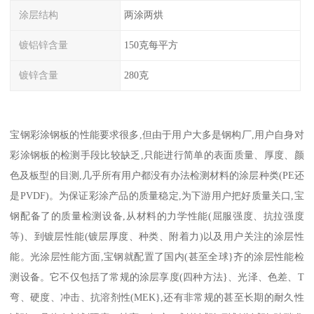
涂层结构
两涂两烘
镀铝锌含量
150克每平方
镀锌含量
280克
宝钢彩涂钢板的性能要求很多,但由于用户大多是钢构厂,用户自身对
彩涂钢板的检测手段比较缺乏,只能进行简单的表面质量、厚度、颜
色及板型的目测,几乎所有用户都没有办法检测材料的涂层种类(PE还
是PVDF)。为保证彩涂产品的质量稳定,为下游用户把好质量关口,宝
钢配备了的质量检测设备,从材料的力学性能(屈服强度、抗拉强度
等)、到镀层性能(镀层厚度、种类、附着力)以及用户关注的涂层性
能。光涂层性能方面,宝钢就配置了国内(甚至全球}齐的涂层性能检
测设备。它不仅包括了常规的涂层享度(四种方法}、光泽、色差、T
弯、硬度、冲击、抗溶剂性(MEK},还有非常规的甚至长期的耐久性