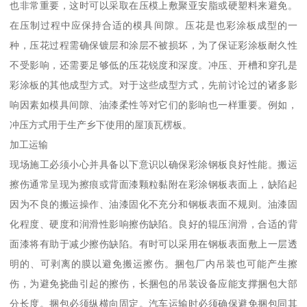
也非常重要，这时可以采取在压模上敷聚亚安脂或硬塑料来避免。
在压制过程中应保持合适的模具间隙。压花是也彩涂板成型的一
种，压花过程需确保镀层和涂层不被损坏，为了保证彩涂板耐久性
不受影响，还需要足够低的压花锐度和深度。冲压、开槽和穿孔是
彩涂板的其他成型方式。对于这些成型方式，先前讨论过的诸多影
响因素如模具间隙、油漆柔性等对它们的影响也一样重要。例如，
冲压方式用于生产乡下使用的屋顶瓦楞板。
加工运输
现场施工必须小心并具备以下意识以确保彩涂钢板良好性能。搬运
擦伤通常呈现为擦痕或背面漆颗粒黏附在彩涂钢板表面上，缺陷起
因为不良的搬运操作、油漆固化不充分和钢板表面不规则。油漆固
化程度、硬度和润滑性影响擦伤缺陷。良好的辊压润滑，合适的背
面漆将有助于减少擦伤缺陷。有时可以采用在钢板表面敷上一层透
明的、可剥离的膜以避免搬运擦伤。捆包厂内吊装也可能产生擦
伤，为避免挠曲引起的擦伤，长捆包的吊装设备应能支撑捆包大部
分长度。捆包必须纵横向固定。汽车运输时必须确保避免捆包同其