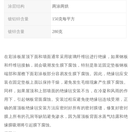
涂层结构
两涂两烘
镀铝锌含量
150克每平方
镀锌含量
280克
在彩涂板屋顶下面和墙面通常采用玻璃纤维毡进行绝缘，如果钢板
和纤维毡接触，就会吸潮发生膜下腐蚀，特别是靠近固定垫板钢板
端部和屋檐下面彩涂板部分容易发生膜下腐蚀。因此，绝缘毡应安
装在固定垫板上面以保持干燥，避免发生毛细现象产生膜下腐蚀。
同样，如果屋顶和上部墙面的绝缘毡安装不当，在冷凝和风雨的作
用下，引起钢板背面腐蚀。安装过程应避免使绝缘毡连续受潮，正
确的屋顶板绝缘毡安装方法应密封好所有的密封膜缝，修复好密封
膜上所有的孔洞等缺陷避免渗水，因为屋顶板背面水蒸气结露和绝
缘膜吸潮将引起膜下腐蚀。