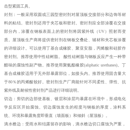
击型紧固工具。
封剂：一般采用双圆或三园型密封剂对屋顶板交接部分和边饰等材
料的粘结。密封剂还用于夹芯板和密封。密封剂应全部涂覆在交接
部分内，涂覆在钢板表面上的密封剂将因紫外线（UV）照射而变
质。屋顶板生产商将提供密封剂在钢板交叠处、辅材和夹芯板涂覆
的详细设计。可以使用丁基合成橡胶、聚亚安脂，丙烯酸和硅胶作
密封剂。推荐使用中性硅树脂。 酸性硅树脂与钢板反应产生一种带
醋味的腐蚀性副产物。推荐使用聚氨酯橡胶(aliphatic urethanes)。丁
基合成橡胶适用于无外部暴露部位，如接头内。推荐使用固含量大
于80％的丙烯酸较好。密封剂生产厂商能针对不同柔性、弹性、抗
紫外线及耐候性密封剂产品进行详细说明。
切边：剪切的边部使基板、镀层和涂层均暴露在环境中，形成电化
学反应区开始腐蚀。切边腐蚀发生的程度与钢板的厚度，涂料系
统、环境和暴露角度即垂直（墙面板）和倾斜（屋顶板）。
滴水檐边：受雨水和结露留存的影响，滴水檐边切口腐蚀为严重，