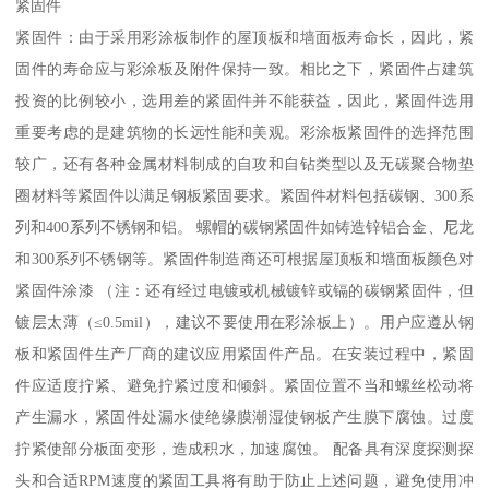
紧固件
紧固件：由于采用彩涂板制作的屋顶板和墙面板寿命长，因此，紧
固件的寿命应与彩涂板及附件保持一致。相比之下，紧固件占建筑
投资的比例较小，选用差的紧固件并不能获益，因此，紧固件选用
重要考虑的是建筑物的长远性能和美观。彩涂板紧固件的选择范围
较广，还有各种金属材料制成的自攻和自钻类型以及无碳聚合物垫
圈材料等紧固件以满足钢板紧固要求。紧固件材料包括碳钢、300系
列和400系列不锈钢和铝。 螺帽的碳钢紧固件如铸造锌铝合金、尼龙
和300系列不锈钢等。紧固件制造商还可根据屋顶板和墙面板颜色对
紧固件涂漆 （注：还有经过电镀或机械镀锌或镉的碳钢紧固件，但
镀层太薄（≤0.5mil），建议不要使用在彩涂板上）。用户应遵从钢
板和紧固件生产厂商的建议应用紧固件产品。在安装过程中，紧固
件应适度拧紧、避免拧紧过度和倾斜。紧固位置不当和螺丝松动将
产生漏水，紧固件处漏水使绝缘膜潮湿使钢板产生膜下腐蚀。过度
拧紧使部分板面变形，造成积水，加速腐蚀。 配备具有深度探测探
头和合适RPM速度的紧固工具将有助于防止上述问题，避免使用冲