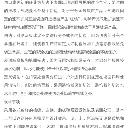
切口腐蚀初的征兆为切边下表面出现肉眼可见的微小气泡，随时间
的推移，气泡蔓延至整个切边。对于部分金属镀层产品，气泡以固
定的速率扩展直至切边附近板面产生“红锈”，彩涂产品气泡扩展速率
随时间增加而逐渐下降，因此彩涂板耐蚀性能优于普通镀层产品。
侧边：对彩涂板建议不要进行分条或长的切边，因为切边部分完全
暴露在环境中，建筑板生产商应定尺订制辊压加工所需彩板以避免
切边暴露。全宽的彩涂板的边部受镀铝锌镀层和涂层的环绕保护。
屋顶板叠板和墙面板边：因为无雨水和结露留存，本部分的腐蚀较
滴水边弱，应尽可能使用全长板以减少端部切边暴露。
定尺切边：在门窗处也需要切边，户外进行切割规定在墙面四周使
用清洁的、刺边的墙面板，采用装饰板保护切边，装饰板的切边也
尽量进行弯折和摺边处理使切边处隐藏在视线之外。
设计事项
采用各式各样的接缝、连接、肋板和紧固设施以及表面处理，基本
上可以达到任何所需要的设计效果。设计上，彩涂板无论是质地和
样式上都能与混凝土、木材、玻璃等很多建筑材料匹配和协调使