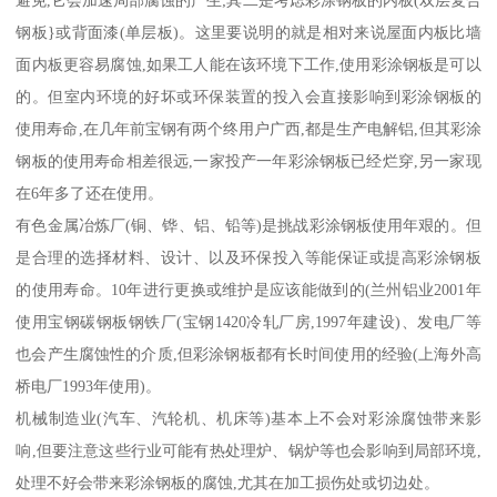
避免,它会加速局部腐蚀的产生;其二是考虑彩涂钢板的内板(双层复合
钢板}或背面漆(单层板)。这里要说明的就是相对来说屋面内板比墙
面内板更容易腐蚀,如果工人能在该环境下工作,使用彩涂钢板是可以
的。但室内环境的好坏或环保装置的投入会直接影响到彩涂钢板的
使用寿命,在几年前宝钢有两个终用户广西,都是生产电解铝,但其彩涂
钢板的使用寿命相差很远,一家投产一年彩涂钢板已经烂穿,另一家现
在6年多了还在使用。
有色金属冶炼厂(铜、铧、铝、铅等)是挑战彩涂钢板使用年艰的。但
是合理的选择材料、设计、以及环保投入等能保证或提高彩涂钢板
的使用寿命。10年进行更换或维护是应该能做到的(兰州铝业2001年
使用宝钢碳钢板钢铁厂(宝钢1420冷轧厂房,1997年建设)、发电厂等
也会产生腐蚀性的介质,但彩涂钢板都有长时间使用的经验(上海外高
桥电厂1993年使用)。
机械制造业(汽车、汽轮机、机床等)基本上不会对彩涂腐蚀带来影
响,但要注意这些行业可能有热处理炉、锅炉等也会影响到局部环境,
处理不好会带来彩涂钢板的腐蚀,尤其在加工损伤处或切边处。