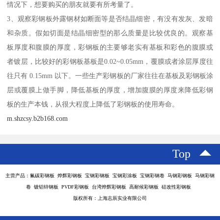
情况下，想要购买的朋友就要有所考量了。
3、观察彩钢板外露钢材如断面等是否结晶细密，有没有发灰、发暗
和杂质。假如切面是结晶细密型的那么质量是比较优良的。观察基
板厚度和腹膜的厚度，彩钢板的主要够老实有基板和彩色的腹膜或
者镀层，比较好的彩钢板基板是0.02~0.05mm，覆膜或者涂层厚度往
往只有 0.15mm 以下。一些生产彩钢板的厂家往往在基板及彩钢板涂
层或覆膜上做手脚，降低基板的厚度，增加腹膜的厚度来降低彩钢
板的生产本钱，从很大程度上降低了彩钢板的使用寿命。
m.shzcsy.b2b168.com
Top
主营产品：氟碳彩钢板 烨辉彩钢板 宝钢彩钢板 宝钢彩涂板 宝钢彩钢卷 马钢彩钢板 马钢彩钢
卷 镀铝锌钢板 PVDF彩钢板 台湾烨辉彩钢板 高耐候彩钢板 硅改性彩钢板
版权所有：上海志辰实业有限公司