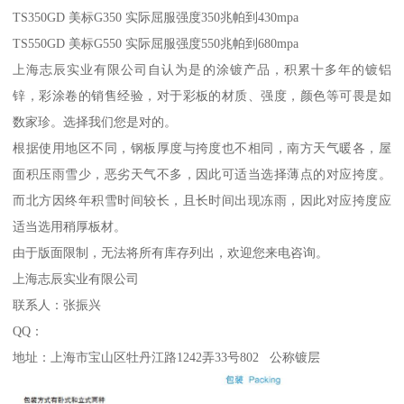
TS350GD 美标G350 实际屈服强度350兆帕到430mpa
TS550GD 美标G550 实际屈服强度550兆帕到680mpa
上海志辰实业有限公司自认为是的涂镀产品，积累十多年的镀铝
锌，彩涂卷的销售经验，对于彩板的材质、强度，颜色等可畏是如
数家珍。选择我们您是对的。
根据使用地区不同，钢板厚度与挎度也不相同，南方天气暖各，屋
面积压雨雪少，恶劣天气不多，因此可适当选择薄点的对应挎度。
而北方因终年积雪时间较长，且长时间出现冻雨，因此对应挎度应
适当选用稍厚板材。
由于版面限制，无法将所有库存列出，欢迎您来电咨询。
上海志辰实业有限公司
联系人：张振兴
QQ：
地址：上海市宝山区牡丹江路1242弄33号802 公称镀层