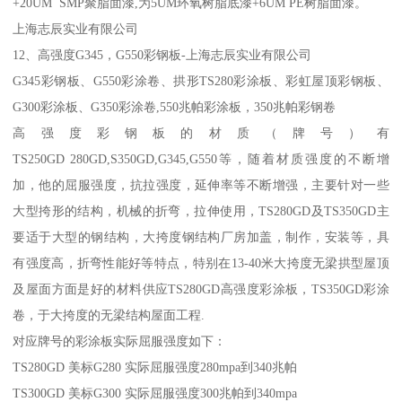
+20UM SMP聚脂面漆,为5UM环氧树脂底漆+6UM PE树脂面漆。
上海志辰实业有限公司
12、高强度G345，G550彩钢板-上海志辰实业有限公司
G345彩钢板、G550彩涂卷、拱形TS280彩涂板、彩虹屋顶彩钢板、
G300彩涂板、G350彩涂卷,550兆帕彩涂板，350兆帕彩钢卷
高强度彩钢板的材质（牌号）有
TS250GD 280GD,S350GD,G345,G550等，随着材质强度的不断增
加，他的屈服强度，抗拉强度，延伸率等不断增强，主要针对一些
大型挎形的结构，机械的折弯，拉伸使用，TS280GD及TS350GD主
要适于大型的钢结构，大挎度钢结构厂房加盖，制作，安装等，具
有强度高，折弯性能好等特点，特别在13-40米大挎度无梁拱型屋顶
及屋面方面是好的材料供应TS280GD高强度彩涂板，TS350GD彩涂
卷，于大挎度的无梁结构屋面工程.
对应牌号的彩涂板实际屈服强度如下：
TS280GD 美标G280 实际屈服强度280mpa到340兆帕
TS300GD 美标G300 实际屈服强度300兆帕到340mpa