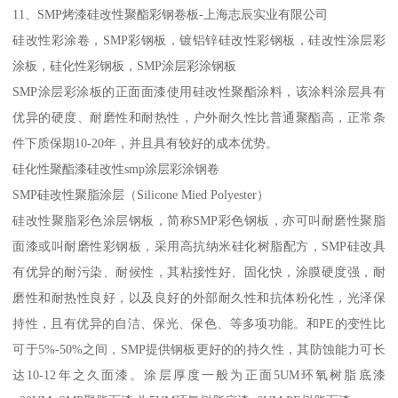
11、SMP烤漆硅改性聚酯彩钢卷板-上海志辰实业有限公司
硅改性彩涂卷，SMP彩钢板，镀铝锌硅改性彩钢板，硅改性涂层彩
涂板，硅化性彩钢板，SMP涂层彩涂钢板
SMP涂层彩涂板的正面面漆使用硅改性聚酯涂料，该涂料涂层具有
优异的硬度、耐磨性和耐热性，户外耐久性比普通聚酯高，正常条
件下质保期10-20年，并且具有较好的成本优势。
硅化性聚酯漆硅改性smp涂层彩涂钢卷
SMP硅改性聚脂涂层（Silicone Mied Polyester）
硅改性聚脂彩色涂层钢板，简称SMP彩色钢板，亦可叫耐磨性聚脂
面漆或叫耐磨性彩钢板，采用高抗纳米硅化树脂配方，SMP硅改具
有优异的耐污染、耐候性，其粘接性好、固化快，涂膜硬度强，耐
磨性和耐热性良好，以及良好的外部耐久性和抗体粉化性，光泽保
持性，且有优异的自洁、保光、保色、等多项功能。和PE的变性比
可于5%-50%之间，SMP提供钢板更好的的持久性，其防蚀能力可长
达10-12年之久面漆。涂层厚度一般为正面5UM环氧树脂底漆