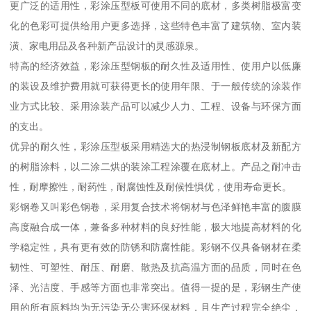
更广泛的适用性，彩涂压型板可使用不同的底材，多类树脂极富变
化的色彩可提供给用户更多选择，这些特色丰富了建筑物、室内装
潢、家电用品及各种新产品设计的灵感源泉。
特高的经济效益，彩涂压型钢板的耐久性及适用性、使用户以低廉
的装设及维护费用就可获得更长的使用年限、于一般传统的涂装作
业方式比较、采用涂装产品可以减少人力、工程、设备与环保方面
的支出。
优异的耐久性，彩涂压型板采用精选大的热浸制钢板底材及新配方
的树脂涂料，以二涂二烘的装涂工程涂覆在底材上。产品之耐冲击
性，耐摩擦性，耐药性，耐腐蚀性及耐候性惧优，使用寿命更长。
彩钢卷又叫彩色钢卷，采用复合技术将钢材与色泽鲜艳丰富的腹膜
高度融合成一体，兼备多种材料的良好性能，极大地提高材料的化
学稳定性，具有更有效的防锈和防腐性能。彩钢不仅具备钢材在柔
韧性、可塑性、耐压、耐磨、散热及抗高温方面的品质，同时在色
泽、光洁度、手感等方面也非常突出。值得一提的是，彩钢生产使
用的所有原料均为无污染无公害环保材料，且生产过程完全绝尘，