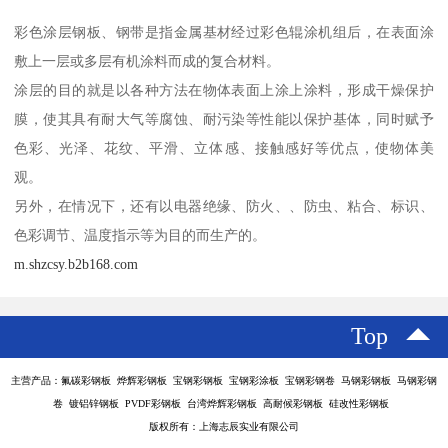
彩色涂层钢板、钢带是指金属基材经过彩色辊涂机组后，在表面涂
敷上一层或多层有机涂料而成的复合材料。
涂层的目的就是以各种方法在物体表面上涂上涂料，形成干燥保护
膜，使其具有耐大气等腐蚀、耐污染等性能以保护基体，同时赋予
色彩、光泽、花纹、平滑、立体感、接触感好等优点，使物体美
观。
另外，在情况下，还有以电器绝缘、防火、、防虫、粘合、标识、
色彩调节、温度指示等为目的而生产的。
m.shzcsy.b2b168.com
Top
主营产品：氟碳彩钢板 烨辉彩钢板 宝钢彩钢板 宝钢彩涂板 宝钢彩钢卷 马钢彩钢板 马钢彩钢
卷 镀铝锌钢板 PVDF彩钢板 台湾烨辉彩钢板 高耐候彩钢板 硅改性彩钢板
版权所有：上海志辰实业有限公司