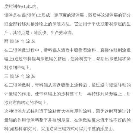
度控制在±1μ以内。
辊涂是在辊(辊筒)上形成一定厚度的湿涂层，随后将这湿涂层的部分
或全部转移到被涂物上的涂装方法。它适用于平板或带材涂层的生
产，其特点是：速度快、生产效率高。
两 辊 逆 向 涂 装
在二辊涂敷过程中，带料辊入漆盘中吸附着涂料，直接转移到涂敷
辊上(通过带料辊与涂敷辊的挤压，使涂料变平，然后出涂敷辊将涂
料涂到带钢上。
三 辊 逆 向 涂 装
在三辊涂敷时，带料辊从漆盘吸附上涂料后，通过逆向慢速转动的
计量辊的作用、使带料辊上的涂料整平后，再转移到涂敷辊上，后
涂到逆向转动的带钢上。
这种辊涂方式特别适于涂粘度大涂膜厚的涂料，因为这时可通过计
量辊的作用使涂料整平并控制厚度。在涂敷粘度大流平性不好的涂
料(如塑料溶胶)时。采用逆涂三辊方式可得到平整的涂层面。