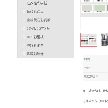
硅改性彩钢板
氟碳彩涂板
宝钢黄石彩钢板
55%镀铝锌钢板
HDP彩钢板
烨辉彩钢卷
烨辉彩涂卷
材质
马钢彩钢板卷
包装
宝钢彩涂卷
镀铝锌含量
SMP硅改性彩钢板
烨辉彩涂板
在三辊涂敷时，带
镀铝锌
这种辊涂方式特别
马钢彩涂板