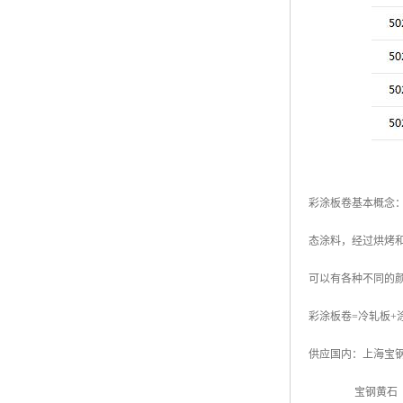
彩涂板卷基本概念
态涂料，经过烘烤
可以有各种不同的
彩涂板卷=冷轧板+
供应国内：上海宝
宝钢黄石（宝钢