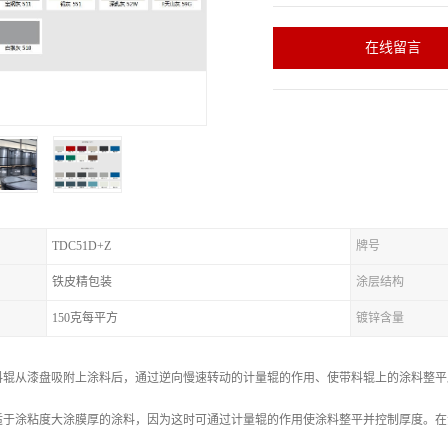
在线留言
TDC51D+Z
牌号
铁皮精包装
涂层结构
150克每平方
镀锌含量
料辊从漆盘吸附上涂料后，通过逆向慢速转动的计量辊的作用、使带料辊上的涂料整平
适于涂粘度大涂膜厚的涂料，因为这时可通过计量辊的作用使涂料整平并控制厚度。在