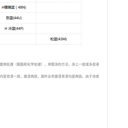
面预处理（脱脂和化学处理），用辊涂的方法，涂上一层或多层液
内是背漆一层，面漆两层，国外业务面漆背漆均是两层。由于涂层