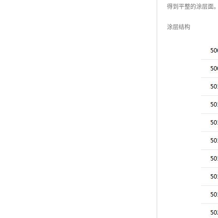
得到平整的涂层面
高耐候彩涂板
烨辉彩钢板
涂层结构
宝钢彩钢卷
宝钢彩钢板
宝钢彩涂板
氟碳彩钢板