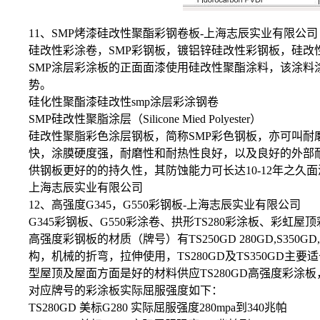
11、SMP烤漆硅改性聚酯彩钢卷板-上海志辰实业有限公
硅改性彩涂卷，SMP彩钢板，镀铝锌硅改性彩钢板，硅改
SMP涂层彩涂板的正面面漆使用硅改性聚酯涂料，该涂料
势。
硅化性聚酯漆硅改性smp涂层彩涂钢卷
SMP硅改性聚脂涂层（Silicone Mied Polyester）
硅改性聚脂彩色涂层钢板，简称SMP彩色钢板，亦可叫耐
快，涂膜硬度强，耐磨性和耐热性良好，以及良好的外部耐
供钢板更好的的持久性，其防蚀能力可长达10-12年之久面漆
上海志辰实业有限公司
12、高强度G345，G550彩钢板-上海志辰实业有限公司
G345彩钢板、G550彩涂卷、拱形TS280彩涂板、彩虹屋顶
高强度彩钢板的材质（牌号）有TS250GD 280GD,S3
构，机械的折弯，拉伸使用，TS280GD及TS350GD
型屋顶及屋面方面是好的材料供应TS280GD高强度彩涂板
对应牌号的彩涂板实际屈服强度如下：
TS280GD 美标G280 实际屈服强度280mpa到340兆帕