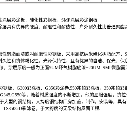
司
性涂层彩涂板，硅化性彩钢板，SMP涂层彩涂钢板
涂层具有优异的硬度、耐磨性和耐热性，户外耐久性比普通聚酯高，
磨性聚脂面漆或叫耐磨性彩钢板，采用高抗纳米硅化树脂配方，
久性和抗体粉化性，光泽保持性，且有优异的自洁、保光、保色、等
。涂层厚度一般为正面5UM环氧树脂底漆+20UM SMP聚脂面漆
彩钢板、G300彩涂板、G350彩涂卷,550兆帕彩涂板，350兆帕彩
50GD,G345,G550等，随着材质强度的不断增加，他的屈服强
主要适于大型的钢结构，大挎度钢结构厂房加盖，制作，安装等，具有
，TS350GD彩涂卷，于大挎度的无梁结构屋面工程.