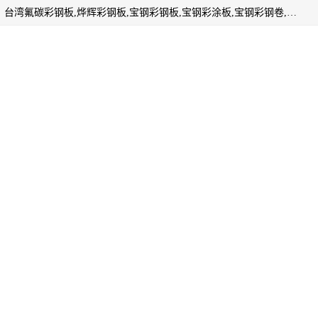
上海志辰实业有限公司主要经销:上海宝钢彩钢卷（宝钢总厂）台湾氟碳彩钢板,烨辉彩钢板,宝钢彩钢板,宝钢彩涂板,宝钢彩钢卷,马钢彩钢板,马钢彩钢卷,镀铝锌钢板,PVDF彩钢板,台湾烨辉彩钢板,高耐候彩钢板,硅改性彩钢板,规格齐全。