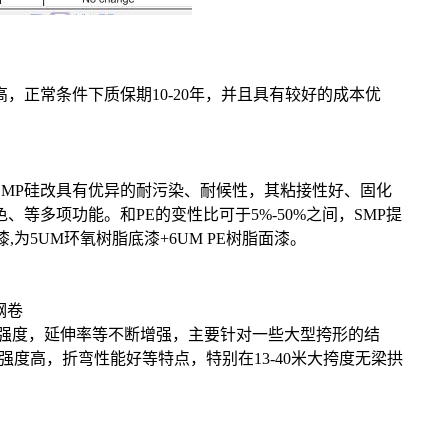
正常条件下质保期10-20年，并且具有较好的成本优
SMP硅改具有优异的耐污染、耐候性，其粘接性好、固化
多项功能。和PE的变性比可于5%-50%之间，SMP提
,为5UM环氧树脂底漆+6UM PE树脂面漆。
钢卷
度，抗拉强度，延伸率等不断增强，主要针对一些大型挎形的结
强度高，折弯性能好等特点，特别在13-40米大挎度无梁拱