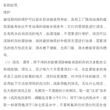
彩和处理。
维护
服役期间的维护可以延长彩涂板使用寿命。虽然工厂预涂油漆的建
筑面板寿命比平常油漆的面板长很多年，它们仍需彻底进行清洗，
在有雨水自动清洗的地方，如屋顶板，不需要进行维护。清洗可以
清除积存的腐蚀物，保持建筑物美好外观而无需进行油漆，需要清
洗的地方包括支架、滴水檐下侧板、仓库门板、滴水檐板背面沟槽
等。
（1）清洗：通常，用干净的水能够清除钢板表面积存的大多数灰尘
和残留物。理论上，至少每六个月需要清扫一次，在盐雾较多的海
岸及工业粉尘较重的地方，清扫应更频繁。对冲洗不掉的顽渍，可
采用如下方法使用弱的洗洁剂，或家用氨剂清洗。无论什么情况，
在大面积清洗之前，先擦洗一不显眼的小块测试。取一匙“汰渍”洗衣
粉（或其他洗涤剂，磷酸盐含量小于0.5%）溶于5加仑的热水中；或
取一杯家用氨溶于5加仑室温水中，不要将氨和任何漂白剂混合使