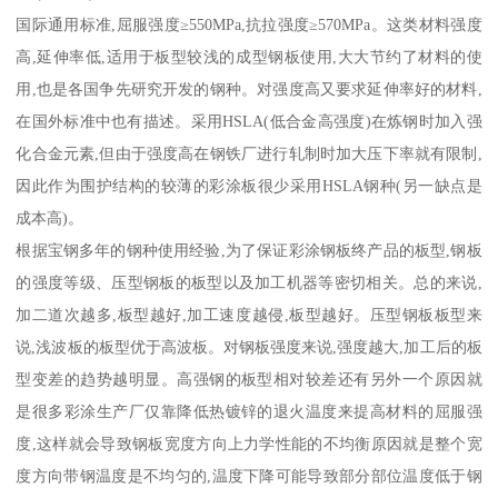
国际通用标准,屈服强度≥550MPa,抗拉强度≥570MPa。这类材料强度
高,延伸率低,适用于板型较浅的成型钢板使用,大大节约了材料的使
用,也是各国争先研究开发的钢种。对强度高又要求延伸率好的材料,
在国外标准中也有描述。采用HSLA(低合金高强度)在炼钢时加入强
化合金元素,但由于强度高在钢铁厂进行轧制时加大压下率就有限制,
因此作为围护结构的较薄的彩涂板很少采用HSLA钢种(另一缺点是
成本高)。
根据宝钢多年的钢种使用经验,为了保证彩涂钢板终产品的板型,钢板
的强度等级、压型钢板的板型以及加工机器等密切相关。总的来说,
加二道次越多,板型越好,加工速度越侵,板型越好。压型钢板板型来
说,浅波板的板型优于高波板。对钢板强度来说,强度越大,加工后的板
型变差的趋势越明显。高强钢的板型相对较差还有另外一个原因就
是很多彩涂生产厂仅靠降低热镀锌的退火温度来提高材料的屈服强
度,这样就会导致钢板宽度方向上力学性能的不均衡原因就是整个宽
度方向带钢温度是不均匀的,温度下降可能导致部分部位温度低于钢