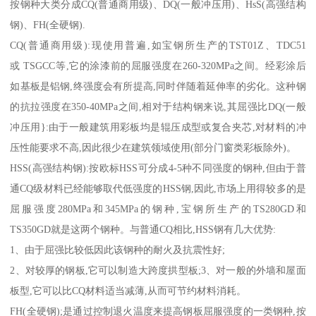
按钢种大类分成CQ(普通商用级)、DQ(一般冲压用)、HsS(高强结构
钢)、FH(全硬钢).
CQ(普通商用级):现使用普遍,如宝钢所生产的TST01Z、TDC51
或 TSGCC等,它的涂漆前的屈服强度在260-320MPa之间。经彩涂后
如基板是铝钢,终强度会有所提高,同时伴随着延伸率的劣化。这种钢
的抗拉强度在350-40MPa之间,相对于结构钢来说,其屈强比DQ(一般
冲压用}:由于一般建筑用彩板均是辊压成型或复合夹芯,对材料的冲
压性能要求不高,因此很少在建筑领域使用(部分门窗类彩板除外)。
HSS(高强结构钢):按欧标HSS可分成4-5种不同强度的钢种,但由于普
通CQ级材料已经能够取代低强度的HSS钢,因此,市场上用得较多的是
屈服强度280MPa和345MPa的钢种,宝钢所生产的TS280GD和
TS350GD就是这两个钢种。与普通CQ相比,HSS钢有几大优势:
1、由于屈强比较低因此该钢种的耐火及抗震性好;
2、对较厚的钢板,它可以制造大跨度拱型板;3、对一般的外墙和屋面
板型,它可以比CQ材料适当减薄,从而可节约材料消耗。
FH(全硬钢);是通过控制退火温度来提高钢板屈服强度的一类钢种,按