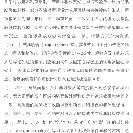
骨架可以是木制或钢制。在屋顶板和支架之间通常垫放30磅后的纸
或类似材料。部分彩涂板屋顶设计成屋顶结构直接接触的形式。屋
顶板通常为扁平形状，10～24英尺宽。可以采用细小的纵向肋条提
高强度和成型。使用穿透钢板紧固件或是隐蔽的夹件将钢板固定在
骨架上。屋顶板叠放或纵向焊合在一起。焊接方式分为撑条
（batten）式和咬合（snap-together）式，撑条式又可细分为传统的箱
式、帽式和整体式。焊缝典型高度约3/4～2英寸。经咬合及传统箱式
方法焊接的屋顶板采用隐蔽的夹件或固定在焊缝上的铁角紧固在骨
架上，整体式焊接的屋顶板通过铁箍或隐蔽的紧固件固定在骨架
上。活动的铁箍和铁角设计可以防止屋顶板热胀冷缩。
（2）墙面：建筑面板生产厂商能够大范围提供不同形状彩涂墙面
板，宽大正面的所有区域的墙面板外观和所需的建筑效果能够完全
一致。高质量的彩涂板可以确保整个项目的钢板色彩和外观保持一
致。同样，由于使用一样的材料可以大限度减少连接和转接技术问
题，所以，对整体设计效果有关键影响的部件
（trimwork,stops,copings）等可以采用大面积外覆件同样的材料、色