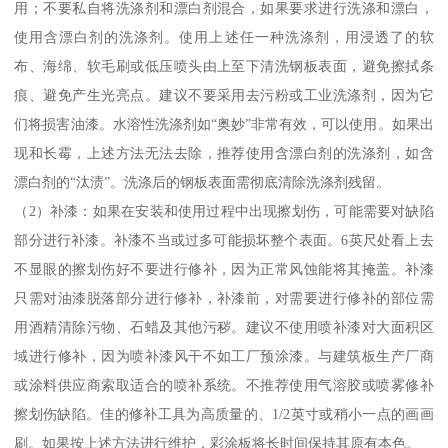
用；不要私自将洗涤剂和漂白剂混合，如果要求进行洗涤和漂白，
使用含漂白剂的洗涤剂。使用上述任一种洗涤剂，用浸透了的软
布、海绵、软毛刷或低压喷头由上至下清洗钢板表面，避免擦拭条
痕、避免产生光亮点。建议不要采用去污粉或工业洗涤剂，因为它
们将损害油漆。水溶性洗涤剂如“奥妙”非常有效，可以使用。如果出
现和长霉，上述方法无法去除，推荐使用含漂白剂的洗涤剂，如含
漂白剂的“汰渍”。洗涤后的钢板表面需彻底清除洗涤剂残留。
（2）补漆：如果在安装和使用过程中出现擦划伤，可能需要对缺陷
部分进行补漆。补漆不当或过多可能损坏整个表面。6英尺处看上去
不显眼的擦划伤好不要进行修补，因为正常风蚀能将其掩盖。补漆
只需对油漆脱落部分进行修补，补漆前，对需要进行修补的部位需
用酒精清除污物、石蜡及其他污秽。建议不使用喷补漆对大面积区
域进行修补，因为喷补漆风干不如工厂预涂漆。与建筑板生产厂商
或涂料供应商索取适合的喷补系统。不推荐使用气溶胶或喷雾修补
擦划伤缺陷。佳的修补工具为高质量的、1/2英寸或稍小一点的画画
刷。如果按上述方法进行维护，彩涂板将长时间保持其原有本色。