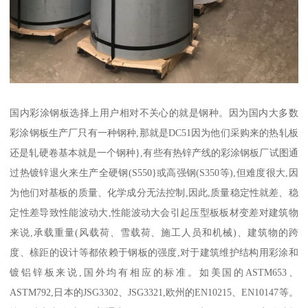
国内彩涂钢板选择上用户相对不关心的就是钢种。因为国内大多数
彩涂钢板生产厂只有一种钢种,那就是DC51因为他们采购来的热轧板
还是轧硬卷基本就是一个钢种},有些有热锌产线的彩涂钢板厂试图通
过热镀锌退火来生产全硬钢(S550}或高强钢(S350等),但难度很大,因
为他们对基板的质量、化学成分无法控制,因此,质量稳定性就差、稳
定性差导致性能波动大,性能波动大会引起压型板板材变差对建筑物
来说,承载重量(风载荷、雪载荷、施工人员和机械)、建筑物的跨
度、榇距的设计等都依赖于钢板的强度,对于建筑维护结构用彩涂和
镀铝锌板来说,国外均有相应的标准。如美国的ASTM653、
ASTM792,日本的JSG3302、JSG3321,欧州的EN10215、EN10147等。