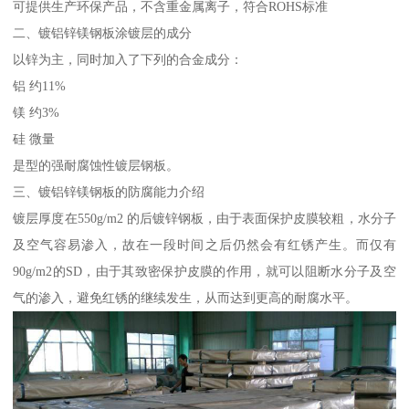
可提供生产环保产品，不含重金属离子，符合ROHS标准
二、镀铝锌镁钢板涂镀层的成分
以锌为主，同时加入了下列的合金成分：
铝 约11%
镁 约3%
硅 微量
是型的强耐腐蚀性镀层钢板。
三、镀铝锌镁钢板的防腐能力介绍
镀层厚度在550g/m2 的后镀锌钢板，由于表面保护皮膜较粗，水分子
及空气容易渗入，故在一段时间之后仍然会有红锈产生。而仅有
90g/m2的SD，由于其致密保护皮膜的作用，就可以阻断水分子及空
气的渗入，避免红锈的继续发生，从而达到更高的耐腐水平。