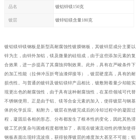
品名
镀铝锌镁150克
镀层
镀锌铝镁含量180克
镀铝镁锌镁钢板是新型高耐腐蚀性镀膜钢板，其镀锌层成分主要以
锌为主，由锌外加铝，镁及微量的硅组成，由于这些添加元素的复
合效果，进一步提高了其腐蚀抑制效果。此外，具有在严峻条件下
的加工性能（拉伸冲压折弯油漆焊接等），镀层硬度高，具有的耐
损伤性。与普通的镀锌及镀铝镁锌产品相比，镀敷附着量少却能实
现更出色的耐腐蚀性，由于具有这种耐腐蚀性，在某些领域可代替
不锈钢使用。正是由于铝、镁等合金元素的加入，使得镀层与钢基
体的化学反应、粘附力，镀层在热镀完成后的冷却过程中的凝固过
程，凝固后各相的形态、分布都发生了根本性的变化，因此其热浸
镀工艺的复杂与困难程度都增加了，表现在镀液流动性的增加使得
钢板表面出现锌流波痕，获得较厚镀层的难度加大甚至不可能；铝