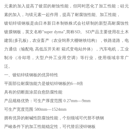
元素的加入提高了镀层的耐蚀性能，但同时恶化了加工性能；硅元
素的加入，与镁元素一起作用，提高了耐腐蚀性能、加工性能，
镀铝锌镁钢板是由日本新日本制铁株式会社研制的新型高耐腐蚀性
镀膜钢板，英文名称“super dyma”,简称SD。 SD产品主要使用在土木
建筑(多孔板)，农业畜产（农业饲养大棚钢铁结构），铁路道路，电
力通信（输配电 高低压开关柜 箱式变电站外体），汽车电机，工业
制冷（冷却塔，大型户外工业用空调）等行业，使用领域非常广
泛。
一、镀铝锌镁钢板的优异特性
平面部位耐腐蚀能力是镀铝锌钢板的6—8倍
具有的切断面涂层自愈防腐性能
产品规格优势：可生产厚度范围 0.27mm---9mm
可生产宽度范围 580mm---1524mm
拥有优异的耐碱性防腐蚀性能，个别领域可代替不锈钢
严峻条件下的加工性能稳定性，可代替后浸锌钢板