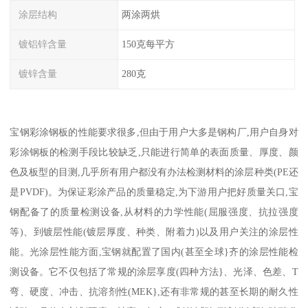
涂层结构
两涂两烘
镀铝锌含量
150克每平方
镀锌含量
280克
宝钢彩涂钢板的性能要求很多,但由于用户大多是钢构厂,用户自身对
彩涂钢板的检测手段比较缺乏,只能进行简单的表面质量、厚度、颜
色及板型的目测,几乎所有用户都没有办法检测材料的涂层种类(PE还
是PVDF)。为保证彩涂产品的质量稳定,为下游用户把好质量关口,宝
钢配备了的质量检测设备,从材料的力学性能(屈服强度、抗拉强度
等)、到镀层性能(镀层厚度、种类、附着力)以及用户关注的涂层性
能。光涂层性能方面,宝钢就配置了国内(甚至全球}齐的涂层性能检
测设备。它不仅包括了常规的涂层享度(四种方法}、光泽、色差、T
弯、硬度、冲击、抗溶剂性(MEK},还有非常规的甚至长期的耐久性