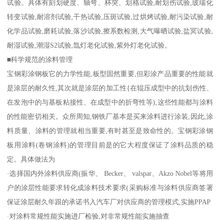
试验。具体有刻划硬度、轴弯、杯突、划格试验,耐划伤试验,玻瑞化
转变试验,耐溶剂试验,干热试验,压斑试验,过烘烤试验,耐污染试验,耐
化学品试验,磨耗试验,落沙试验,擦系数检测,大气曝晒试验,盐冥试验,
耐湿试验,潮湿S2试验,氙灯老化试验,紫外灯老化试验。
■科学规范的涂料管理
宝钢彩涂钢板它的力学性能,板型固然重要,但彩涂产品重要的性能就
是涂层的耐久性,其次就是涂层的加工性{在辊压成型中的抗划伤性、
在发泡中的与基板粘接性、在成型中的折弯性等),这些性能都与涂料
的性能密切相关。众所周知,钢铁厂基本是买来涂料进行涂装,因此,涂
料质量、涂料的管理就相当重要,有时甚至是致命性的。宝钢彩涂钢
板用涂料(卷钢涂料)的管理目前是的它大程度保证了涂料品质的稳
定。具体做法为
·选择国内外涂料供应商(振华、 Becker、 valspar、Akzo Nobel等将用
户的涂层性能要求转化成涂料技术要求(采购标准与涂料供应商签署
保证涂层耐久年跟的承诺书入汽车厂对供应商的管理模式,实施PPAP
·对涂料常规性能实施进厂检验,对非常规性能实施抽查