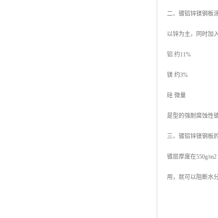
二、镀铝锌镁钢板
以锌为主，同时加
铝 约11%
镁 约3%
硅 微量
是型的强耐腐蚀性
三、镀铝锌镁钢板
镀层厚度在550g
用，就可以阻断水