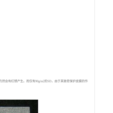
仍然会有红锈产生。而仅有90g/m2的SD，由于其致密保护皮膜的作