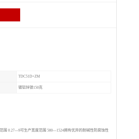
TDC51D+ZM
镀铝锌镁150克
7---9可生产宽度范围 580---1524拥有优异的耐碱性防腐蚀性