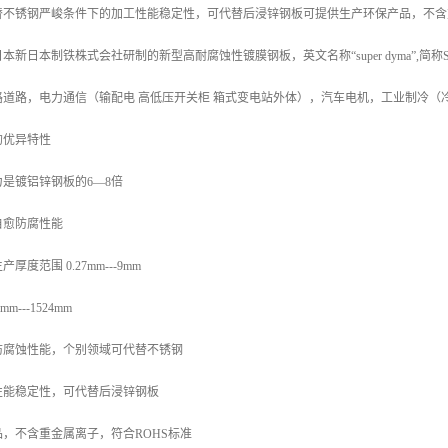
替不锈钢严峻条件下的加工性能稳定性，可代替后浸锌钢板可提供生产环保产品，不含
新日本制铁株式会社研制的新型高耐腐蚀性镀膜钢板，英文名称“super dyma”,简
路道路，电力通信（输配电 高低压开关柜 箱式变电站外体），汽车电机，工业制冷（
的优异特性
是镀铝锌钢板的6—8倍
自愈防腐性能
度范围 0.27mm---9mm
---1524mm
防腐蚀性能，个别领域可代替不锈钢
性能稳定性，可代替后浸锌钢板
，不含重金属离子，符合ROHS标准