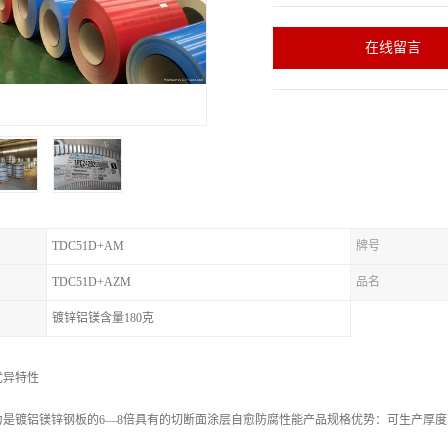
在线留言
TDC51D+AM
牌号
TDC51D+AZM
品名
镀锌铝镁含量180克
优异特性
镀铝镁锌钢板的6—8倍具有的切断面涂层自愈防腐性能产品规格优势：可生产厚度范围 0.2