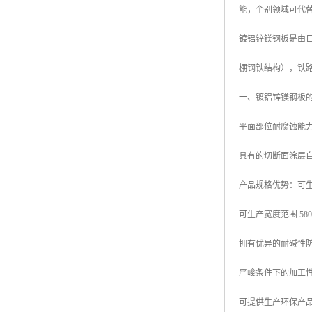
能，个别领域可代
高耐候彩涂板
烨辉彩钢板
镀铝锌镁钢板是由日本
宝钢彩钢卷
棚钢铁结构），铁
宝钢彩钢板
一、镀铝锌镁钢板
宝钢彩涂板
平面部位耐腐蚀能力
氟碳彩钢板
具有的切断面涂层
产品规格优势：可生产厚
可生产宽度范围 580mm
拥有优异的耐碱性
严峻条件下的加工
可提供生产环保产品